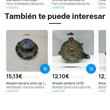
Faro Antiniebla Derecho para Mg Austin Montego
Faro Antiniebla Derecho para Universal Accesorio
Faro Antini
4484264
4495156
453497
También te puede interesar
15,13€
12,10€
12,1
12.5 € sin IVA
10 € sin IVA
nissan
navara pick-up (d40m)
nissan
almera (n15)
nissan
Ventilador Viscoso Motor para Nissan Navara Pick-Up (D40M)
Bomba Direccion para Nissan Almera (N15)
Bomba Dire
4480637
4480423
448042