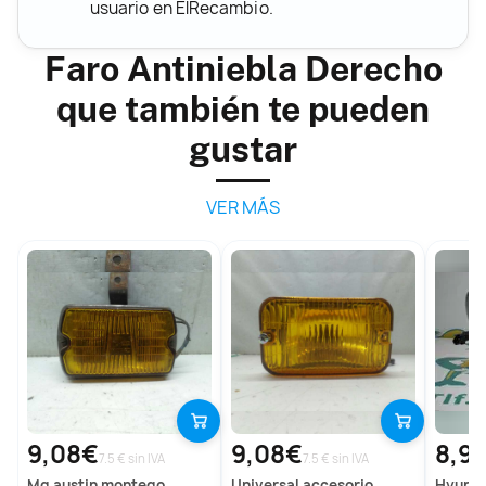
usuario en ElRecambio.
Faro Antiniebla Derecho
que también te pueden
gustar
VER MÁS
9,08€
9,08€
8,9
7.5 € sin IVA
7.5 € sin IVA
mg
austin montego
universal
accesorio
hyund