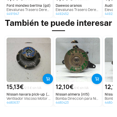
ford
mondeo berlina (gd)
daewoo
aranos
audi
5
Elevalunas Trasero Derecho para Ford Mondeo Berlina (Gd)
Elevalunas Trasero Derecho para Daewoo Aranos
Elevalunas
4491947
4492452
449227
También te puede interesar
15,13€
12,10€
12,1
12.5 € sin IVA
10 € sin IVA
nissan
navara pick-up (d40m)
nissan
almera (n15)
nissan
Ventilador Viscoso Motor para Nissan Navara Pick-Up (D40M)
Bomba Direccion para Nissan Almera (N15)
Bomba Dire
4480637
4480423
448042