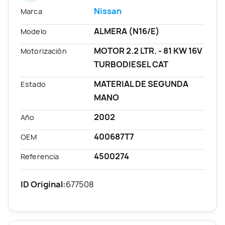
Nissan
Marca
ALMERA (N16/E)
Modelo
MOTOR 2.2 LTR. - 81 KW 16V
Motorización
TURBODIESEL CAT
MATERIAL DE SEGUNDA
Estado
MANO
2002
Año
400687T7
OEM
4500274
Referencia
ID Original:
677508