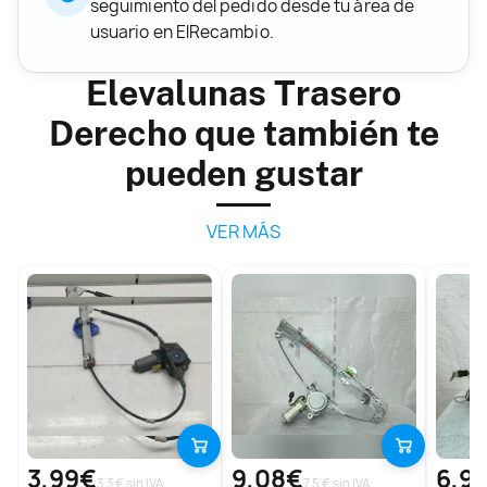
seguimiento del pedido desde tu área de
usuario en ElRecambio.
Elevalunas Trasero
Derecho que también te
pueden gustar
VER MÁS
3,99€
9,08€
6,9
3.3 € sin IVA
7.5 € sin IVA