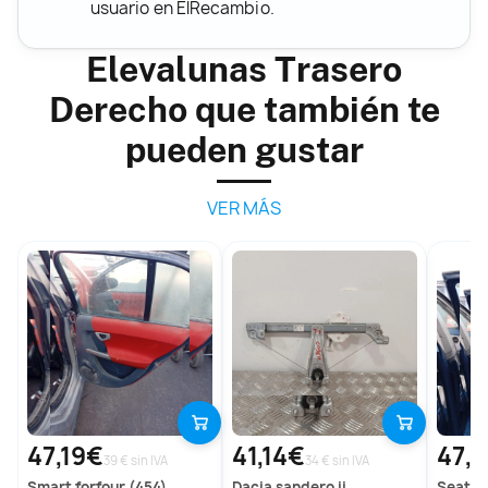
usuario en ElRecambio.
Elevalunas Trasero
Derecho que también te
pueden gustar
VER MÁS
47,19€
41,14€
47,1
39 € sin IVA
34 € sin IVA
smart
forfour (454)
dacia
sandero ii
seat
al