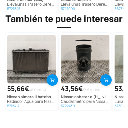
Elevalunas Trasero Derecho para Smart Forfour (454)
Elevalunas Trasero Derecho para Dacia Sandero Ii
Elevalunas Tra
5721845
5747099
567339
También te puede interesar
55,66€
43,56€
53,
46 € sin IVA
36 € sin IVA
nissan
almera ii hatchback (n16)
nissan
cabstar e (tl_, vl_)
nissan
Radiador Agua para Nissan Almera Ii Hatchback (N16)
Caudalimetro para Nissan Cabstar E (Tl_, Vl_)
Luna Delantera 
5715417
5722439
573078