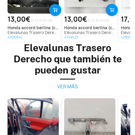
13,00€
13,00€
17,
10.74 € sin IVA
10.74 € sin IVA
honda
accord berlina (cl/cn)
honda
accord berlina (cl/cn)
honda
Elevalunas Trasero Derecho Para Honda Accord Berlina
Elevalunas Trasero Derecho Para Honda Accord Berlina
Elevalunas Tr
4706814
4749123
4789172
Elevalunas Trasero
Derecho que también te
pueden gustar
VER MÁS