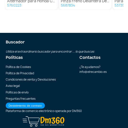
Alternador para Honda Cr-V Ii (Rd_)
Pinza Freno Delantera Derecha para Honda Vision 50
Paragolpes Tra
5760223
5687834
537354
Buscador
Utiliza el extraordinario buscador para encontrar ... lo que buscas
Políticas
Contactos
Política de Cookies
¿Te ayudamos?
info@elrecambio.es
Política de Privacidad
Condiciones de venta y Devoluciones
Aviso legal
Políticas de envío
Preguntas frecuentes
Desistimiento de contrato
Plataforma de comercio electrónico operada por
DM360