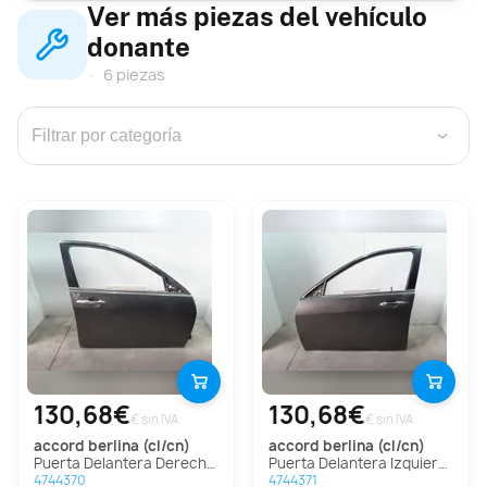
Ver más piezas del vehículo
donante
6 piezas
›
130,68€
130,68€
€ sin IVA
€ sin IVA
accord berlina (cl/cn)
accord berlina (cl/cn)
Puerta Delantera Derecha Para Honda Accord Berlina
Puerta Delantera Izquierda Para Honda Accord Berlina
4744370
4744371