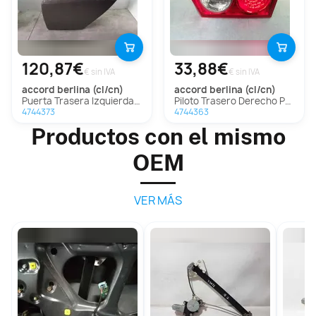
120,87€
33,88€
€ sin IVA
€ sin IVA
accord berlina (cl/cn)
accord berlina (cl/cn)
Puerta Trasera Izquierda para Honda Accord Berlina
Piloto Trasero Derecho Para Honda Accord Berlina
4744373
4744363
Productos con el mismo
OEM
VER MÁS