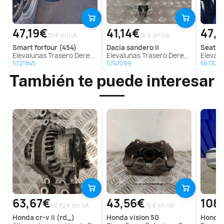
47,19€
41,14€
47,1
39 € sin IVA
34 € sin IVA
smart
forfour (454)
dacia
sandero ii
seat
al
Elevalunas Trasero Derecho para Smart Forfour (454)
Elevalunas Trasero Derecho para Dacia Sandero Ii
Elevalunas Tra
5721845
5747099
567339
También te puede interesar
63,67€
43,56€
108
52.62 € sin IVA
36 € sin IVA
honda
cr-v ii (rd_)
honda
vision 50
honda