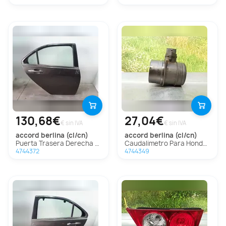
130,68€
27,04€
€ sin IVA
€ sin IVA
accord berlina (cl/cn)
accord berlina (cl/cn)
Puerta Trasera Derecha Para Honda Accord Berlina
Caudalimetro Para Honda Accord Berlina
4744372
4744349