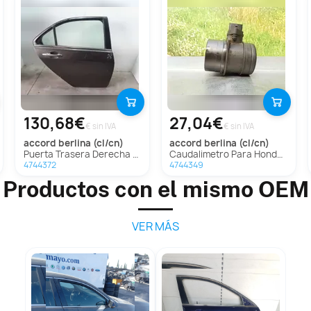
130,68€
27,04€
€ sin IVA
€ sin IVA
accord berlina (cl/cn)
accord berlina (cl/cn)
Puerta Trasera Derecha Para Honda Accord Berlina
Caudalimetro Para Honda Accord Berlina
4744372
4744349
Productos con el mismo OEM
VER MÁS