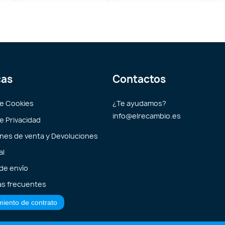
cas
Contactos
de Cookies
¿Te ayudamos?
info@elrecambio.es
de Privacidad
nes de venta y Devoluciones
al
 de envío
s frecuentes
miento de contrato