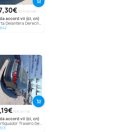
7,30€
130 € sin IVA
nda
accord vii (cl, cn)
 Delantera Derecha para Honda Accord Vii (Cl, Cn)
1642
,19€
39 € sin IVA
nda
accord vii (cl, cn)
guador Trasero Derecho para Honda Accord Vii (Cl, Cn)
513