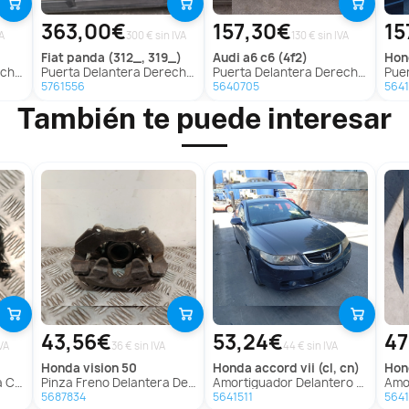
363,00€
157,30€
15
VA
300 € sin IVA
130 € sin IVA
fiat
panda (312_, 319_)
audi
a6 c6 (4f2)
ho
 (454)
Puerta Delantera Derecha para Fiat Panda (312_, 319_)
Puerta Delantera Derecha para Audi A6 C6 (4F2)
Puerta
5761556
5640705
564
También te puede interesar
43,56€
53,24€
47
VA
36 € sin IVA
44 € sin IVA
honda
vision 50
honda
accord vii (cl, cn)
ho
Rd_)
Pinza Freno Delantera Derecha para Honda Vision 50
Amortiguador Delantero Derecho para Honda Accord Vii (Cl, Cn)
Amorti
5687834
5641511
5641