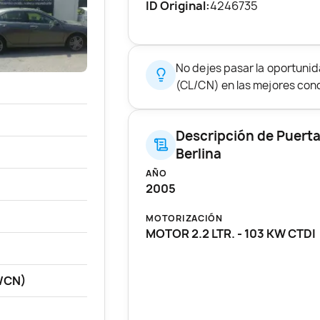
ID Original:
4246735
No dejes pasar la oportun
(CL/CN) en las mejores cond
Descripción de Puert
Berlina
AÑO
2005
MOTORIZACIÓN
MOTOR 2.2 LTR. - 103 KW CTDI
/CN)