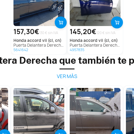
157,30€
145,20€
130 € sin IVA
120 € sin IVA
honda
accord vii (cl, cn)
honda
accord vii (cl, cn)
Puerta Delantera Derecha para Honda Accord Vii (Cl, Cn)
Puerta Delantera Derecha para Honda Accord Vii (Cl, Cn)
5641642
4957835
tera Derecha que también te 
VER MÁS