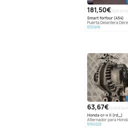
181,50€
150 € sin I
smart
forfour (454)
Puerta Delantera Derecha para Smart Forfour
5721916
63,67€
52.62 € sin I
honda
cr-v ii (rd_)
Alternador para Honda Cr-V Ii (
5760223