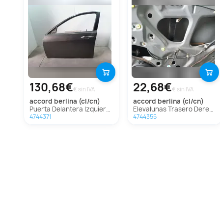
130,68€
22,68€
€ sin IVA
€ sin IVA
accord berlina (cl/cn)
accord berlina (cl/cn)
Puerta Delantera Izquierda Para Honda Accord Berlina
Elevalunas Trasero Derecho Para Honda Accord Berlina
4744371
4744355