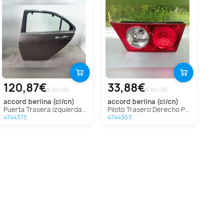
120,87€
33,88€
€ sin IVA
€ sin IVA
accord berlina (cl/cn)
accord berlina (cl/cn)
Puerta Trasera Izquierda para Honda Accord Berlina
Piloto Trasero Derecho Para Honda Accord Berlina
4744373
4744363