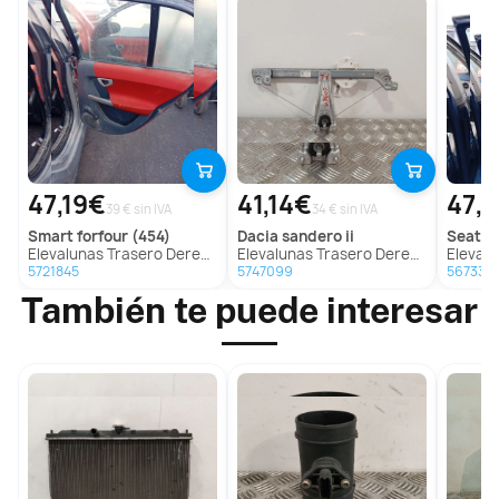
47,19€
41,14€
47,1
39 € sin IVA
34 € sin IVA
smart
forfour (454)
dacia
sandero ii
seat
al
Elevalunas Trasero Derecho para Smart Forfour (454)
Elevalunas Trasero Derecho para Dacia Sandero Ii
Elevalunas Tra
5721845
5747099
567339
También te puede interesar