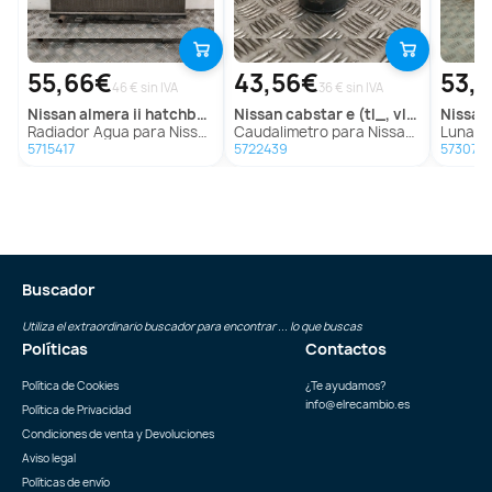
55,66€
43,56€
53,
46 € sin IVA
36 € sin IVA
nissan
almera ii hatchback (n16)
nissan
cabstar e (tl_, vl_)
nissan
Radiador Agua para Nissan Almera Ii Hatchback (N16)
Caudalimetro para Nissan Cabstar E (Tl_, Vl_)
Luna Delantera 
5715417
5722439
573078
Buscador
Utiliza el extraordinario buscador para encontrar ... lo que buscas
Políticas
Contactos
Política de Cookies
¿Te ayudamos?
info@elrecambio.es
Política de Privacidad
Condiciones de venta y Devoluciones
Aviso legal
Políticas de envío