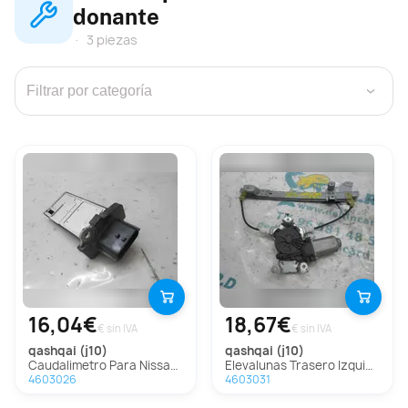
donante
3 piezas
›
16,04€
18,67€
€ sin IVA
€ sin IVA
qashqai (j10)
qashqai (j10)
Caudalimetro Para Nissan Qashqai
Elevalunas Trasero Izquierdo para Nissan Qashqai
4603026
4603031