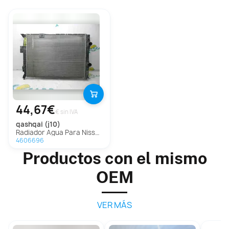
44,67€
€ sin IVA
qashqai (j10)
Radiador Agua Para Nissan Qashqai
4606696
Productos con el mismo
OEM
VER MÁS