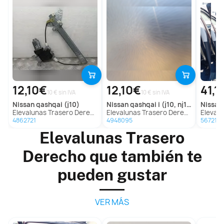
12,10€
12,10€
41,1
10 € sin IVA
10 € sin IVA
nissan
qashqai (j10)
nissan
qashqai i (j10, nj10)
nissan
Elevalunas Trasero Derecho Para Nissan Qashqai
Elevalunas Trasero Derecho para Nissan Qashqai I (J10, Nj10)
Elevalunas Tras
4862721
4948095
567210
Elevalunas Trasero
Derecho que también te
pueden gustar
VER MÁS