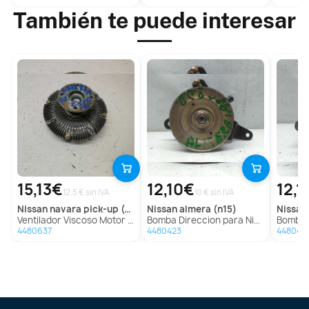
También te puede interesar
15,13€
12,10€
12,1
12.5 € sin IVA
10 € sin IVA
nissan
navara pick-up (d40m)
nissan
almera (n15)
nissan
Ventilador Viscoso Motor para Nissan Navara Pick-Up (D40M)
Bomba Direccion para Nissan Almera (N15)
Bomba Dire
4480637
4480423
448042