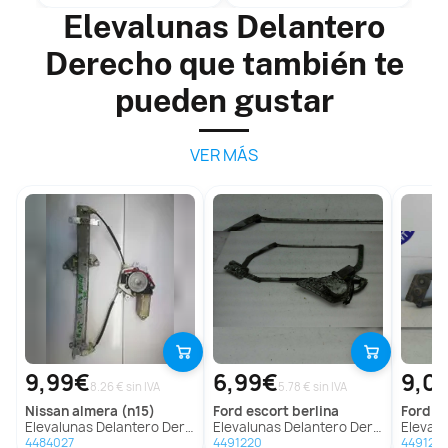
Elevalunas Delantero
Derecho que también te
pueden gustar
VER MÁS
9,99€
6,99€
9,0
8.26 € sin IVA
5.78 € sin IVA
nissan
almera (n15)
ford
escort berlina
ford
es
Elevalunas Delantero Derecho para Nissan Almera (N15)
Elevalunas Delantero Derecho para Ford Escort Berlina
Elevalunas De
4484027
4491220
4491217