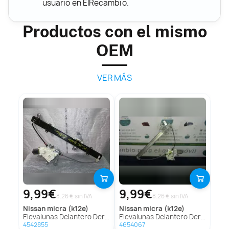
usuario en ElRecambio.
Productos con el mismo
OEM
VER MÁS
9,99€
9,99€
8.26 € sin IVA
8.26 € sin IVA
nissan
micra (k12e)
nissan
micra (k12e)
Elevalunas Delantero Derecho Para Nissan Micra
Elevalunas Delantero Derecho Para Nissan Micra
4542855
4654067