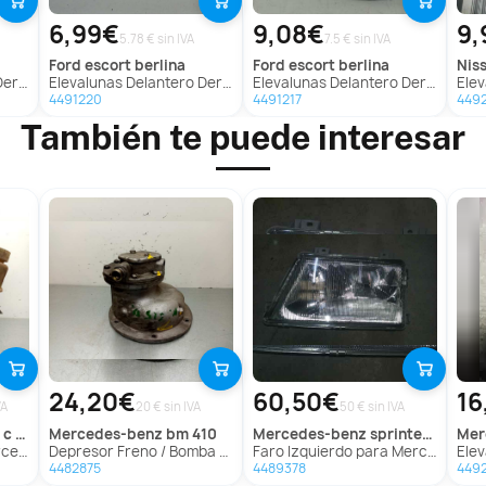
6,99€
9,08€
9,
5.78 € sin IVA
7.5 € sin IVA
ford
escort berlina
ford
escort berlina
nis
 (N15)
Elevalunas Delantero Derecho para Ford Escort Berlina
Elevalunas Delantero Derecho para Ford Escort Berlina
Elevalu
4491220
4491217
449
También te puede interesar
24,20€
60,50€
16
VA
20 € sin IVA
50 € sin IVA
erlina
mercedes-benz
bm 410
mercedes-benz
sprinter (w901,w903) combi
me
erlina
Depresor Freno / Bomba Vacio para Mercedes-Benz Bm 410
Faro Izquierdo para Mercedes-Benz Sprinter (W901,W903) Combi
Elevaluna
4482875
4489378
449