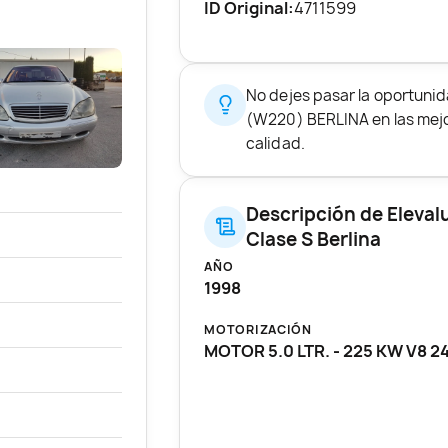
ID Original:
4711599
No dejes pasar la oportun
(W220) BERLINA en las mejor
calidad.
Descripción de Eleva
Clase S Berlina
AÑO
1998
MOTORIZACIÓN
MOTOR 5.0 LTR. - 225 KW V8 2