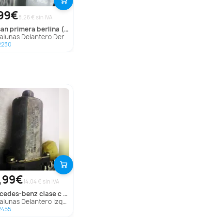
99€
8.26 € sin IVA
san
primera berlina (p11)
nas Delantero Derecho para Nissan Primera Berlina (P11)
2230
,99€
14.04 € sin IVA
rcedes-benz
clase c (w202) berlina
s Delantero Izquierdo para Mercedes-Benz Clase C (W202) Berlina
2455