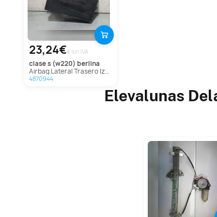
23,24€
€ sin IVA
clase s (w220) berlina
Airbag Lateral Trasero Izquierdo Para Mercedes Clase S Berlina
4870944
Elevalunas Del