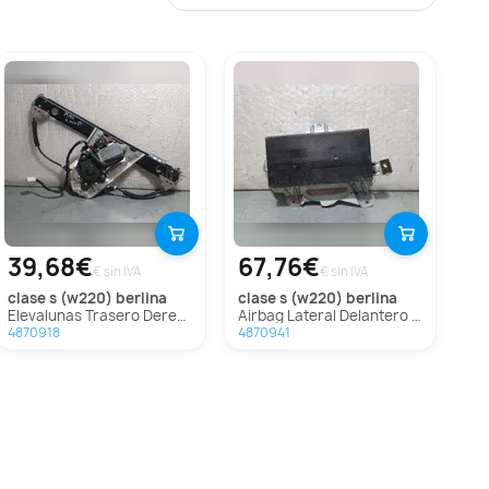
39,68€
67,76€
€ sin IVA
€ sin IVA
clase s (w220) berlina
clase s (w220) berlina
Elevalunas Trasero Derecho Para Mercedes Clase S Berlina
Airbag Lateral Delantero Izquierdo Para Mercedes Clase S Berlina
4870918
4870941