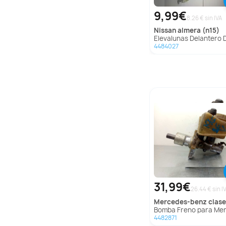
9,99€
8.26 € sin IVA
nissan
almera (n15)
Elevalunas Delantero Derecho para Nissan Almera
4484027
31,99€
26.44 € sin I
mercedes-benz
clase c (w201) b
Bomba Freno para Mercedes-Benz Clase C (W201) B
4482871