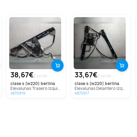
38,67€
33,67€
€ sin IVA
€ sin IVA
clase s (w220) berlina
clase s (w220) berlina
Elevalunas Trasero Izquierdo Para Mercedes Clase S Berlina
Elevalunas Delantero Izquierdo Para Mercedes Clase S Berlina
4870919
4870917