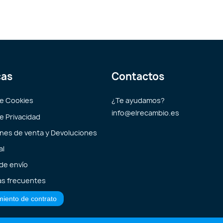
cas
Contactos
de Cookies
¿Te ayudamos?
info@elrecambio.es
de Privacidad
nes de venta y Devoluciones
al
 de envío
s frecuentes
miento de contrato