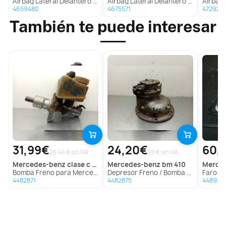
Airbag Lateral Delantero Derecho Para Bmw Serie 5 Berlina
Airbag Lateral Delantero Derecho Para Bmw X5
Airbag Lateral
4659480
4675571
472923
También te puede interesar
31,99€
24,20€
60,
26.44 € sin IVA
20 € sin IVA
mercedes-benz
clase c (w201) berlina
mercedes-benz
bm 410
merc
Bomba Freno para Mercedes-Benz Clase C (W201) Berlina
Depresor Freno / Bomba Vacio para Mercedes-Benz Bm 410
Faro Izquierdo 
4482871
4482875
448937