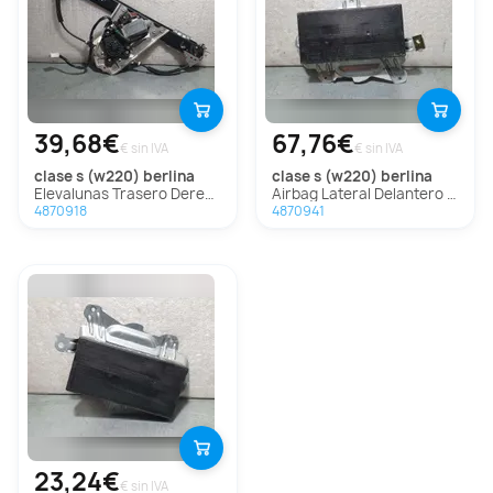
39,68€
67,76€
€ sin IVA
€ sin IVA
clase s (w220) berlina
clase s (w220) berlina
Elevalunas Trasero Derecho Para Mercedes Clase S Berlina
Airbag Lateral Delantero Izquierdo Para Mercedes Clase S Berlina
4870918
4870941
23,24€
€ sin IVA