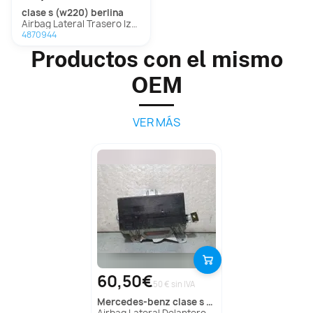
clase s (w220) berlina
Airbag Lateral Trasero Izquierdo Para Mercedes Clase S Berlina
4870944
Productos con el mismo
OEM
VER MÁS
60,50€
50 € sin IVA
mercedes-benz
clase s (w220) berlina
Airbag Lateral Delantero Izquierdo Para Mercedes Clase S Berlina