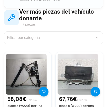
Ver más piezas del vehículo
donante
7 piezas
›
58,08€
67,76€
€ sin IVA
€ sin IVA
clase s (w220) berlina
clase s (w220) berlina