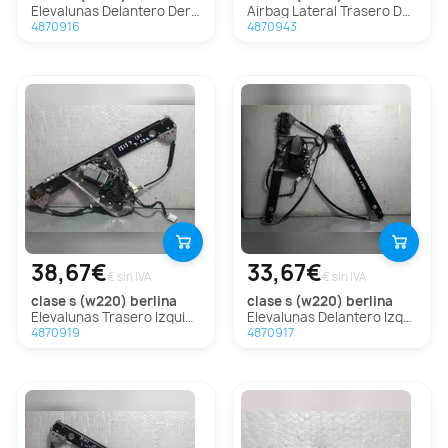
Elevalunas Delantero Derecho Para Mercedes Clase S Berlina
Airbag Lateral Trasero Derecho Para Mercedes Clase S Berlina
4870916
4870943
38,67€
33,67€
€ sin IVA
€ sin IVA
clase s (w220) berlina
clase s (w220) berlina
Elevalunas Trasero Izquierdo Para Mercedes Clase S Berlina
Elevalunas Delantero Izquierdo Para Mercedes Clase S Berlina
4870919
4870917