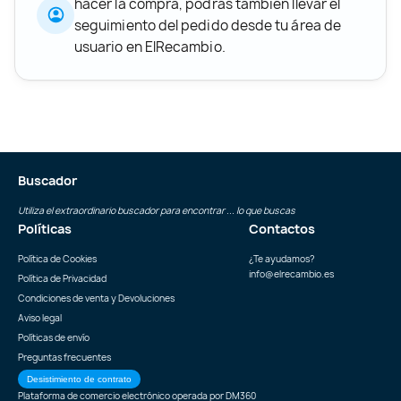
hacer la compra, podrás también llevar el
seguimiento del pedido desde tu área de
usuario en ElRecambio.
Buscador
Utiliza el extraordinario buscador para encontrar ... lo que buscas
Políticas
Contactos
Política de Cookies
¿Te ayudamos?
info@elrecambio.es
Política de Privacidad
Condiciones de venta y Devoluciones
Aviso legal
Políticas de envío
Preguntas frecuentes
Desistimiento de contrato
Plataforma de comercio electrónico operada por
DM360