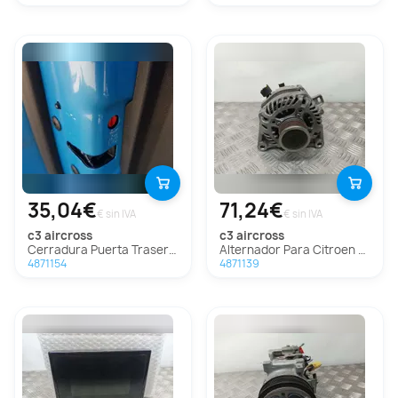
35,04€
71,24€
€ sin IVA
€ sin IVA
c3 aircross
c3 aircross
Cerradura Puerta Trasera Izquierda Para Citroen C3 Aircross
Alternador Para Citroen C3 Aircross
4871154
4871139