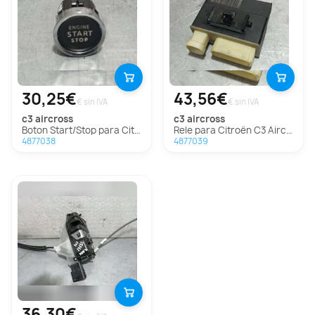
30,25€
43,56€
€ sin IVA
€ sin IVA
c3 aircross
c3 aircross
Boton Start/Stop para Citroën C3 Aircross
Rele para Citroën C3 Aircross
4877038
4877039
36,30€