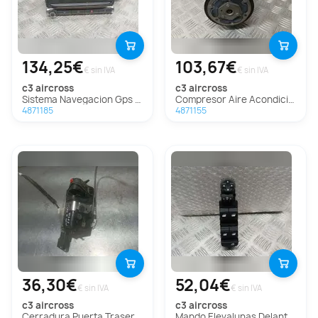
134,25€
103,67€
€ sin IVA
€ sin IVA
c3 aircross
c3 aircross
Sistema Navegacion Gps Para Citroen C3 Aircross
Compresor Aire Acondicionado Para Citroen C3 Aircross
4871185
4871155
36,30€
52,04€
€ sin IVA
€ sin IVA
c3 aircross
c3 aircross
Cerradura Puerta Trasera Derecha Para Citroen C3 Aircross
Mando Elevalunas Delantero Izquierdo Para Citroen C3 Aircross