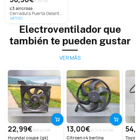
€ sin IVA
c3 aircross
Cerradura Puerta Delantera Derecha Para Citroen C3 Aircross
4871151
Electroventilador que
también te pueden gustar
VER MÁS
22,99€
13,00€
54,
19 € sin IVA
10.74 € sin IVA
hyundai
coupe (gk)
citroen
c4 berlina
toyota