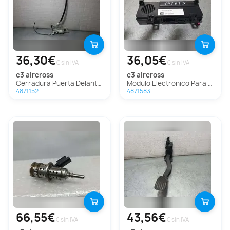
36,30€
36,05€
€ sin IVA
€ sin IVA
c3 aircross
c3 aircross
Cerradura Puerta Delantera Izquierda Para Citroen C3 Aircross
Modulo Electronico Para Citroen C3 Aircross
4871152
4871583
66,55€
43,56€
€ sin IVA
€ sin IVA