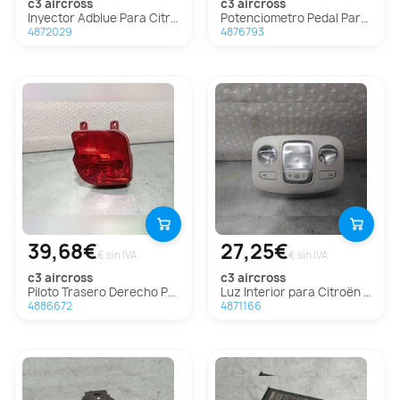
c3 aircross
c3 aircross
Inyector Adblue Para Citroen C3 Aircross
Potenciometro Pedal Para Citroen C3 Aircross
4872029
4876793
39,68€
27,25€
€ sin IVA
€ sin IVA
c3 aircross
c3 aircross
Piloto Trasero Derecho Paragolpes Para Citroen C3 Aircross
Luz Interior para Citroën C3 Aircross
4886672
4871166