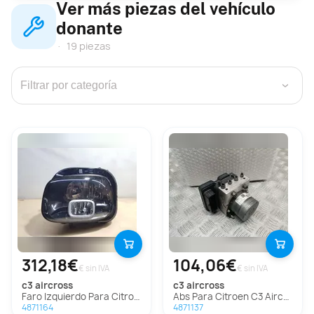
Ver más piezas del vehículo
donante
19 piezas
›
312,18€
104,06€
€ sin IVA
€ sin IVA
c3 aircross
c3 aircross
Faro Izquierdo Para Citroen C3 Aircross
Abs Para Citroen C3 Aircross
4871164
4871137