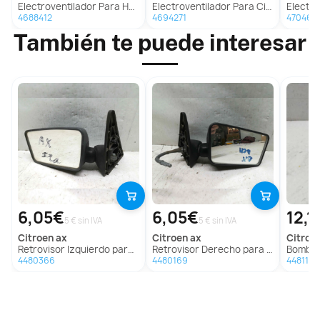
Electroventilador Para Hyundai Coupe
Electroventilador Para Citroen C4 Berlina
Electrov
4688412
4694271
470465
También te puede interesar
6,05€
6,05€
12,1
5 € sin IVA
5 € sin IVA
citroen
ax
citroen
ax
citroe
Retrovisor Izquierdo para Citroën Ax
Retrovisor Derecho para Citroën Ax
Bomba D
4480366
4480169
4481178