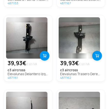
4871153
4871167
39,93€
39,93€
€ sin IVA
€ sin IVA
c3 aircross
c3 aircross
Elevalunas Delantero Izquierdo Para Citroen C3 Aircross
Elevalunas Trasero Derecho Para Citroen C3 Aircross
4871161
4871162