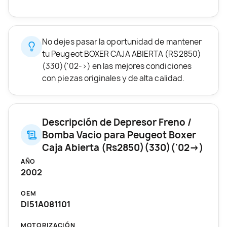
No dejes pasar la oportunidad de mantener
tu Peugeot BOXER CAJA ABIERTA (RS2850)
(330)('02->) en las mejores condiciones
con piezas originales y de alta calidad.
Descripción de Depresor Freno /
Bomba Vacio para Peugeot Boxer
Caja Abierta (Rs2850)(330)('02->)
AÑO
2002
OEM
DI51A081101
MOTORIZACIÓN