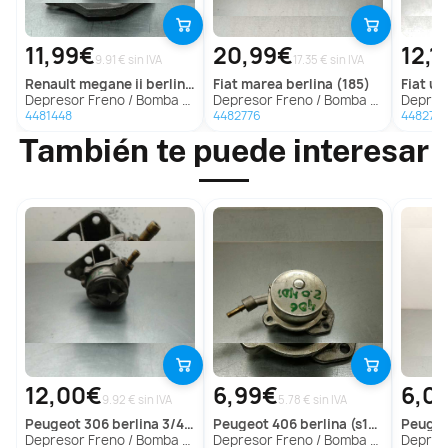
11,99€
20,99€
12,1
9.91 € sin IVA
17.35 € sin IVA
renault
megane ii berlina 3p
fiat
marea berlina (185)
fiat
uno
Depresor Freno / Bomba Vacio para Renault Megane Ii Berlina 3P
Depresor Freno / Bomba Vacio para Fiat Marea Berlina (185)
Depresor Fre
4481448
4482776
4482777
También te puede interesar
12,00€
6,99€
6,0
9.92 € sin IVA
5.78 € sin IVA
peugeot
306 berlina 3/4/5 puertas (s2)
peugeot
406 berlina (s1/s2)
peuge
Depresor Freno / Bomba Vacio para Peugeot 306 Berlina 3/4/5 Puertas (S2)
Depresor Freno / Bomba Vacio para Peugeot 406 Berlina (S1/S2)
Depresor Fre