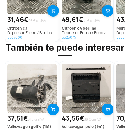
31,46€
49,61€
43,
26 € sin IVA
41 € sin IVA
citroen
c3
citroen
c4 berlina
merc
Depresor Freno / Bomba Vacio para Citroën C3
Depresor Freno / Bomba Vacio para Citroën C4 Berlina
Depresor Freno / Bomb
5507606
5525675
555556
También te puede interesar
37,51€
43,56€
70,
31 € sin IVA
36 € sin IVA
volkswagen
golf v (1k1)
volkswagen
polo (9n1)
volks