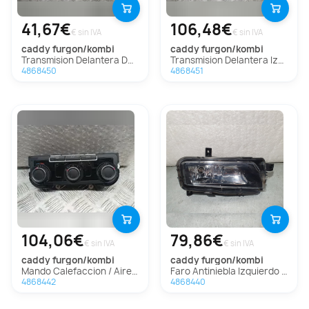
41,67€
106,48€
€ sin IVA
€ sin IVA
caddy furgon/kombi
caddy furgon/kombi
Transmision Delantera Derecha Para Volkswagen Caddy Furgón/Kombi
Transmision Delantera Izquierda Para Volkswagen Caddy Furgón/Kombi
4868450
4868451
104,06€
79,86€
€ sin IVA
€ sin IVA
caddy furgon/kombi
caddy furgon/kombi
Mando Calefaccion / Aire Acondicionado para Volkswagen Caddy Furgón/Kombi
Faro Antiniebla Izquierdo para Volkswagen Caddy Furgón/Kombi
4868442
4868440