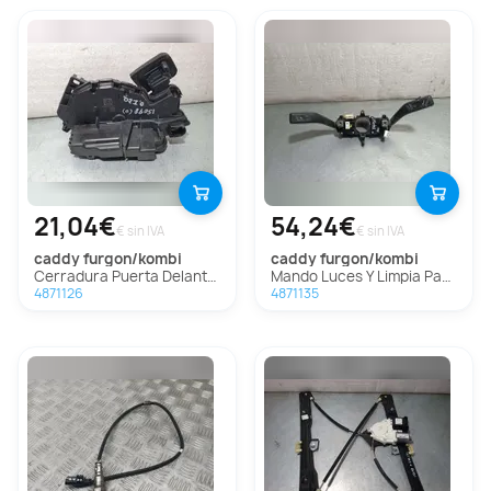
21,04€
54,24€
€ sin IVA
€ sin IVA
caddy furgon/kombi
caddy furgon/kombi
Cerradura Puerta Delantera Izquierda Para Volkswagen Caddy Furgón/Kombi
Mando Luces Y Limpia Para Volkswagen Caddy Furgón/Kombi
4871126
4871135