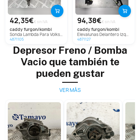
42,35€
94,38€
€ sin IVA
€ sin IVA
caddy furgon/kombi
caddy furgon/kombi
Sonda Lambda Para Volkswagen Caddy Furgón/Kombi
Elevalunas Delantero Izquierdo Para Volkswagen Caddy Furgón/Kombi
4871105
4871127
Depresor Freno / Bomba
Vacio que también te
pueden gustar
VER MÁS