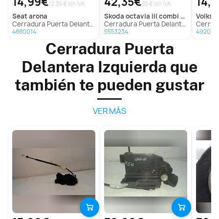
14,99€
42,35€
14,
12.39 € sin IVA
35 € sin IVA
seat
arona
skoda
octavia iii combi (5e5, 5e6)
volks
Cerradura Puerta Delantera Izquierda Para Seat Arona
Cerradura Puerta Delantera Izquierda para Skoda Octavia Lim. (5E3)
Cerradura Puerta
4880014
5553234
492081
Cerradura Puerta
Delantera Izquierda que
también te pueden gustar
VER MÁS