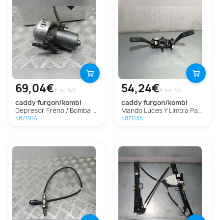
69,04€
54,24€
€ sin IVA
€ sin IVA
caddy furgon/kombi
caddy furgon/kombi
Depresor Freno / Bomba Vacio Para Volkswagen Caddy Furgón/Kombi
Mando Luces Y Limpia Para Volkswagen Caddy Furgón/Kombi
4871104
4871135