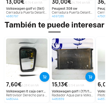
13,00€
30,00€
36,
10.74 € sin IVA
24.79 € sin IVA
volkswagen
golf vi (5k1)
peugeot
308 sw
peuge
Cerradura Puerta Delantera Izquierda Para Volkswagen Golf Vi
Cerradura Puerta Delantera Izquierda Para Peugeot 308 Sw
Cerradura Pue
4680797
4697285
4750577
También te puede interesar
7,60€
15,13€
6,0
6.28 € sin IVA
12.5 € sin IVA
volkswagen
lt caja cerrada / combi
volkswagen
golf i (171/173)
volks
Retrovisor Derecho para Volkswagen Lt Caja Cerrada / Combi
Radiador Agua para Volkswagen Golf I (171/173)
Piloto Delanter
4480444
4480839
448375