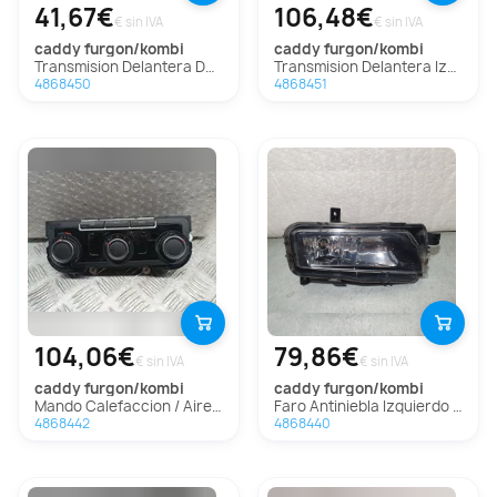
41,67€
106,48€
€ sin IVA
€ sin IVA
caddy furgon/kombi
caddy furgon/kombi
Transmision Delantera Derecha Para Volkswagen Caddy Furgón/Kombi
Transmision Delantera Izquierda Para Volkswagen Caddy Furgón/Kombi
4868450
4868451
104,06€
79,86€
€ sin IVA
€ sin IVA
caddy furgon/kombi
caddy furgon/kombi
Mando Calefaccion / Aire Acondicionado para Volkswagen Caddy Furgón/Kombi
Faro Antiniebla Izquierdo para Volkswagen Caddy Furgón/Kombi
4868442
4868440