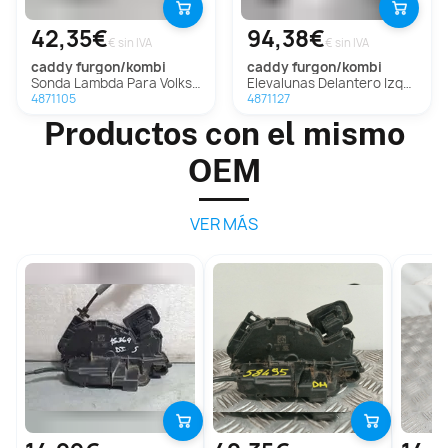
42,35€
94,38€
€ sin IVA
€ sin IVA
caddy furgon/kombi
caddy furgon/kombi
Sonda Lambda Para Volkswagen Caddy Furgón/Kombi
Elevalunas Delantero Izquierdo Para Volkswagen Caddy Furgón/Kombi
4871105
4871127
Productos con el mismo
OEM
VER MÁS