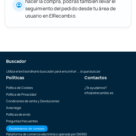
hacer la compra, podrás también llevar el
seguimiento del pedido desde tu área de
usuario en ElRecambio.
Buscador
Utiliza el extraordinario buscador para encontrar ... lo que buscas
Políticas
Contactos
Política de Cookies
¿Te ayudamos?
info@elrecambio.es
Política de Privacidad
Condiciones de venta y Devoluciones
Aviso legal
Políticas de envío
Preguntas frecuentes
Desistimiento de contrato
Plataforma de comercio electrónico operada por
DM360