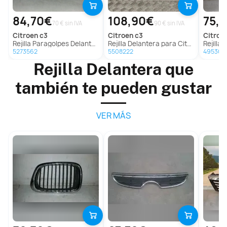
84,70€
108,90€
75,
70 € sin IVA
90 € sin IVA
citroen
c3
citroen
c3
citroe
Rejilla Paragolpes Delantero para Citroën C3
Rejilla Delantera para Citroën C3
Rejilla Del
5273562
5508222
495306
Rejilla Delantera que
también te pueden gustar
VER MÁS