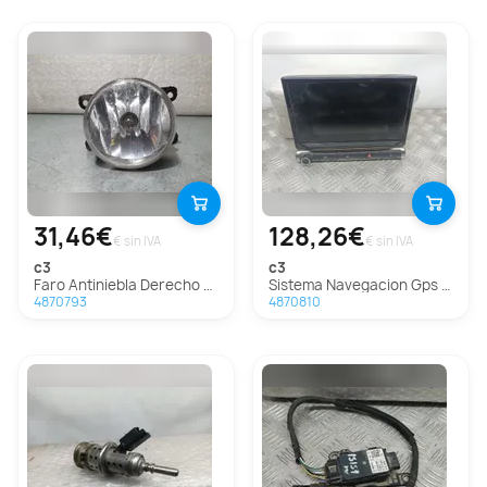
31,46€
128,26€
€ sin IVA
€ sin IVA
c3
c3
Faro Antiniebla Derecho Para Citroen C3
Sistema Navegacion Gps Para Citroen C3
4870793
4870810