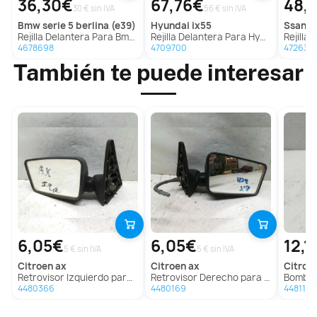
36,30€
67,76€
48,
30 € sin IVA
56 € sin IVA
bmw
serie 5 berlina (e39)
hyundai
ix55
ssang
Rejilla Delantera Para Bmw Serie 5 Berlina
Rejilla Delantera Para Hyundai Ix55
Rejilla D
4678698
4709700
472638
También te puede interesar
6,05€
6,05€
12,1
5 € sin IVA
5 € sin IVA
citroen
ax
citroen
ax
citroe
Retrovisor Izquierdo para Citroën Ax
Retrovisor Derecho para Citroën Ax
Bomba D
4480366
4480169
4481178