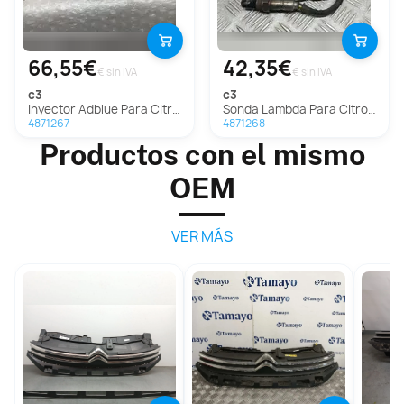
66,55€
42,35€
€ sin IVA
€ sin IVA
c3
c3
Inyector Adblue Para Citroen C3
Sonda Lambda Para Citroen C3
4871267
4871268
Productos con el mismo
OEM
VER MÁS