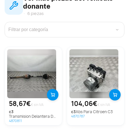
donante
6 piezas
›
58,67€
104,06€
€ sin IVA
€ sin IVA
c3
c3
Abs Para Citroen C3
Transmision Delantera Derecha Para Citroen C3
4870787
4870811