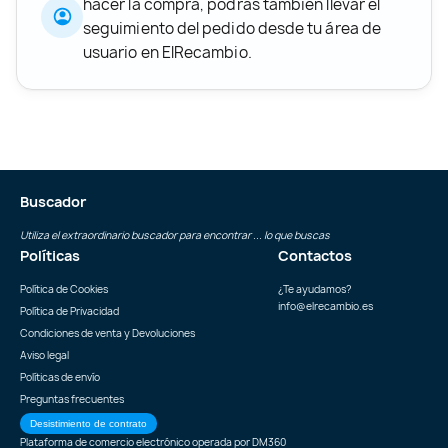
hacer la compra, podrás también llevar el
seguimiento del pedido desde tu área de
usuario en ElRecambio.
Buscador
Utiliza el extraordinario buscador para encontrar ... lo que buscas
Políticas
Contactos
Política de Cookies
¿Te ayudamos?
info@elrecambio.es
Política de Privacidad
Condiciones de venta y Devoluciones
Aviso legal
Políticas de envío
Preguntas frecuentes
Desistimiento de contrato
Plataforma de comercio electrónico operada por
DM360