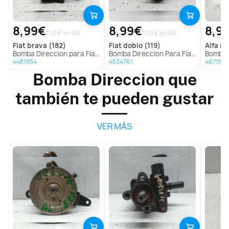
8,99€
8,99€
8,9
7.43 € sin IVA
7.43 € sin IVA
fiat
brava (182)
fiat
doblo (119)
alfa r
Bomba Direccion para Fiat Brava (182)
Bomba Direccion Para Fiat Doblo
Bomba Di
4481854
4534761
467163
Bomba Direccion que
también te pueden gustar
VER MÁS