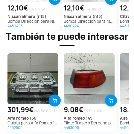
12,10€
12,10€
12,1
10 € sin IVA
10 € sin IVA
nissan
almera (n15)
nissan
almera (n15)
citroe
Bomba Direccion para Nissan Almera (N15)
Bomba Direccion para Nissan Almera (N15)
Bomba D
4480423
4480424
4481178
También te puede interesar
301,99€
9,08€
18,
249.58 € sin IVA
7.5 € sin IVA
alfa romeo
166
alfa romeo
145
alfa r
Culata para Alfa Romeo 166
Piloto Trasero Derecho para Alfa Romeo 145
Bomba Di
4482502
4483095
4484551