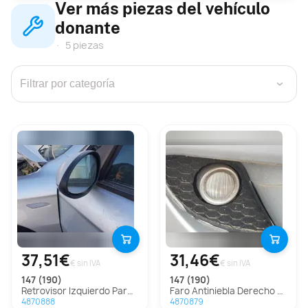
Ver más piezas del vehículo
donante
5 piezas
›
37,51€
31,46€
€ sin IVA
€ sin IVA
147 (190)
147 (190)
Retrovisor Izquierdo Para Alfa Romeo 147
Faro Antiniebla Derecho Para Alfa Romeo 147
4870888
4870879