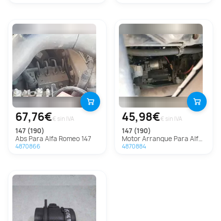
67,76€
45,98€
€ sin IVA
€ sin IVA
147 (190)
147 (190)
Abs Para Alfa Romeo 147
Motor Arranque Para Alfa Romeo 147
4870866
4870884