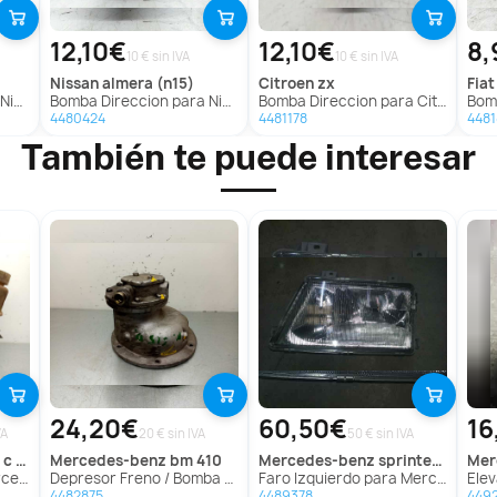
12,10€
12,10€
8,
10 € sin IVA
10 € sin IVA
nissan
almera (n15)
citroen
zx
fiat
N15)
Bomba Direccion para Nissan Almera (N15)
Bomba Direccion para Citroën Zx
Bomb
4480424
4481178
4481
También te puede interesar
24,20€
60,50€
16
VA
20 € sin IVA
50 € sin IVA
erlina
mercedes-benz
bm 410
mercedes-benz
sprinter (w901,w903) combi
me
erlina
Depresor Freno / Bomba Vacio para Mercedes-Benz Bm 410
Faro Izquierdo para Mercedes-Benz Sprinter (W901,W903) Combi
Elevaluna
4482875
4489378
449