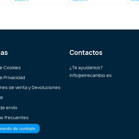
cas
Contactos
de Cookies
¿Te ayudamos?
info@elrecambio.es
de Privacidad
nes de venta y Devoluciones
al
 de envío
s frecuentes
miento de contrato