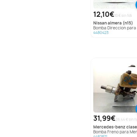
12,10€
10 € sin IVA
nissan
almera (n15)
Bomba Direccion para Nissan Almera (
4480423
31,99€
26.44 € sin I
mercedes-benz
clase c (w201) b
Bomba Freno para Mercedes-Benz Clase C (W201) B
4482871