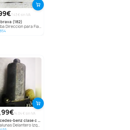
99€
7.43 € sin IVA
brava (182)
a Direccion para Fiat Brava (182)
854
,99€
14.04 € sin IVA
rcedes-benz
clase c (w202) berlina
s Delantero Izquierdo para Mercedes-Benz Clase C (W202) Berlina
2455