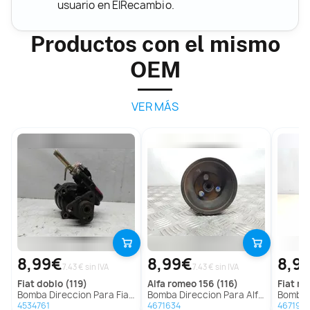
usuario en ElRecambio.
Productos con el mismo
OEM
VER MÁS
8,99€
8,99€
8,9
7.43 € sin IVA
7.43 € sin IVA
fiat
doblo (119)
alfa romeo
156 (116)
fiat
mul
Bomba Direccion Para Fiat Doblo
Bomba Direccion Para Alfa Romeo 156
Bomba Di
4534761
4671634
467195