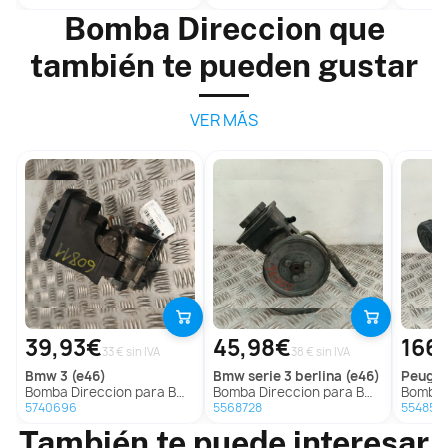
Bomba Direccion que
también te pueden gustar
VER MÁS
39,93€
45,98€
166
33 € sin IVA
38 € sin IVA
bmw
3 (e46)
bmw
serie 3 berlina (e46)
peuge
Bomba Direccion para Bmw 3 (E46)
Bomba Direccion para Bmw Serie 3 Berlina (E46)
Bomba Direc
5740696
5568728
554854
También te puede interesar