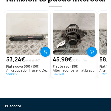
53,24€
45,98€
58,
44 € sin IVA
38 € sin IVA
fiat
nuova 500 (150)
fiat
bravo (198)
fiat
50
Amortiguador Trasero Derecho para Fiat Nuova 500 (150)
Alternador para Fiat Bravo (198)
Alterna
5690225
5740911
574092
Buscador