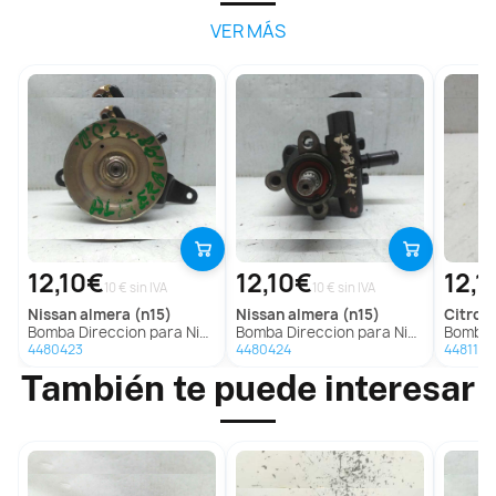
VER MÁS
12,10€
12,10€
12,1
10 € sin IVA
10 € sin IVA
nissan
almera (n15)
nissan
almera (n15)
citroe
Bomba Direccion para Nissan Almera (N15)
Bomba Direccion para Nissan Almera (N15)
Bomba D
4480423
4480424
4481178
También te puede interesar