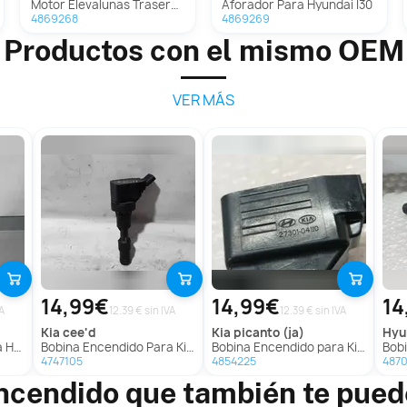
Motor Elevalunas Trasero Derecho Para Hyundai I30
Aforador Para Hyundai I30
4869268
4869269
Productos con el mismo OEM
VER MÁS
14,99€
14,99€
14
VA
12.39 € sin IVA
12.39 € sin IVA
kia
cee'd
kia
picanto (ja)
hy
 I30
Bobina Encendido Para Kia Cee'd
Bobina Encendido para Kia Picanto (Ja)
Bobi
4747105
4854225
487
ncendido que también te pued