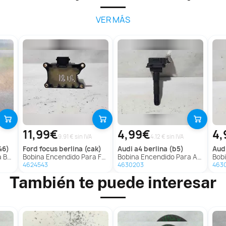
VER MÁS
11,99€
4,99€
4,
9.91 € sin IVA
4.12 € sin IVA
46)
ford
focus berlina (cak)
audi
a4 berlina (b5)
aud
(E46)
Bobina Encendido Para Ford Focus Berlina
Bobina Encendido Para Audi A4 Berlina
Bobi
4624543
4630203
463
También te puede interesar