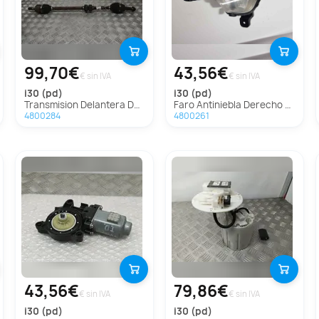
99,70€
43,56€
€ sin IVA
€ sin IVA
i30 (pd)
i30 (pd)
Transmision Delantera Derecha Para Hyundai I30
Faro Antiniebla Derecho para Hyundai I30 (Pd)
4800284
4800261
43,56€
79,86€
€ sin IVA
€ sin IVA
i30 (pd)
i30 (pd)