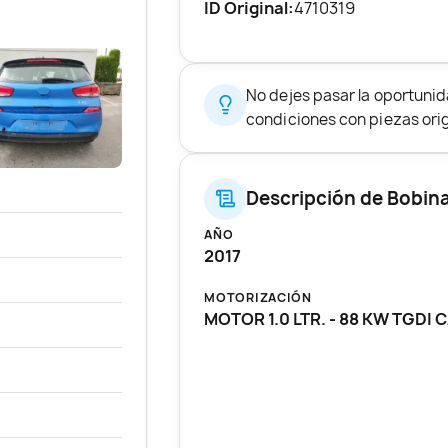
ID Original:
4710319
No dejes pasar la oportunid
condiciones con piezas origi
Descripción de Bobin
AÑO
2017
MOTORIZACIÓN
MOTOR 1.0 LTR. - 88 KW TGDI 