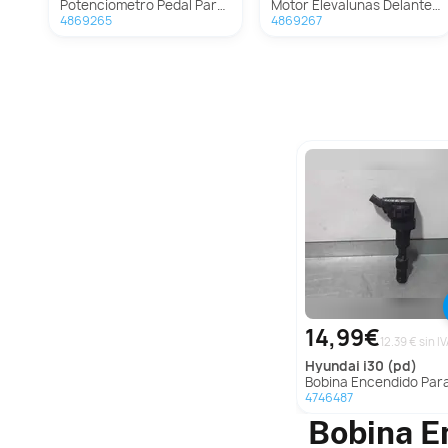
Potenciometro Pedal Para Hyundai I30
Motor Elevalunas Delantero Izquierdo Para Hyundai I30
4869265
4869267
14,99€
12.39 € sin I
hyundai
i30 (pd)
Bobina Encendido Para Hyundai
4746487
Bobina E