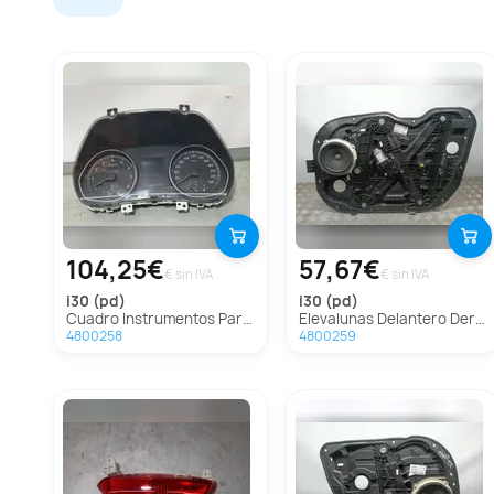
104,25€
57,67€
€ sin IVA
€ sin IVA
i30 (pd)
i30 (pd)
Cuadro Instrumentos Para Hyundai I30
Elevalunas Delantero Derecho Para Hyundai I30
4800258
4800259