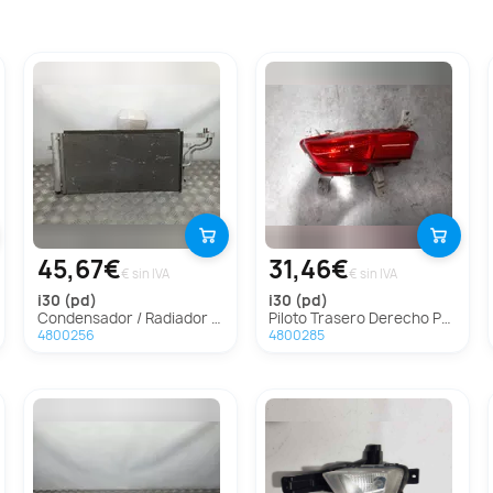
45,67€
31,46€
€ sin IVA
€ sin IVA
i30 (pd)
i30 (pd)
Condensador / Radiador Aire Acondicionado Para Hyundai I30
Piloto Trasero Derecho Paragolpes Para Hyundai I30
4800256
4800285