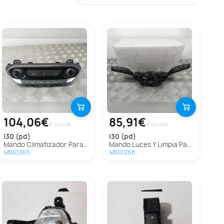
104,06€
85,91€
€ sin IVA
€ sin IVA
i30 (pd)
i30 (pd)
Mando Climatizador Para Hyundai I30
Mando Luces Y Limpia Para Hyundai I30
4800265
4800268