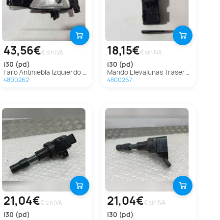
43,56€
18,15€
€ sin IVA
€ sin IVA
i30 (pd)
i30 (pd)
Faro Antiniebla Izquierdo para Hyundai I30 (Pd)
Mando Elevalunas Trasero Izquierdo para Hyundai I30 (Pd)
4800262
4800267
21,04€
21,04€
€ sin IVA
€ sin IVA
i30 (pd)
i30 (pd)