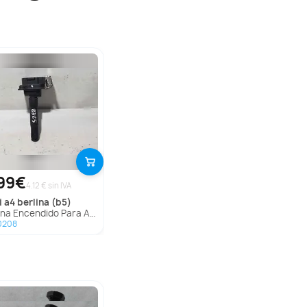
99€
4.12 € sin IVA
i
a4 berlina (b5)
na Encendido Para Audi A4 Berlina
0208