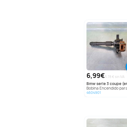
6,99€
5.78 € sin IVA
bmw
serie 3 coupe (e
Bobina Encendido para Bmw Serie 3 Coupe 
4604901