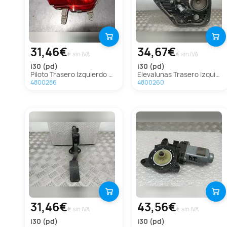
31,46€
34,67€
€ sin IVA
€ sin IVA
i30 (pd)
i30 (pd)
Piloto Trasero Izquierdo Paragolpes Para Hyundai I30
Elevalunas Trasero Izquierdo Para Hyundai I30
4800286
4800260
31,46€
43,56€
€ sin IVA
€ sin IVA
i30 (pd)
i30 (pd)