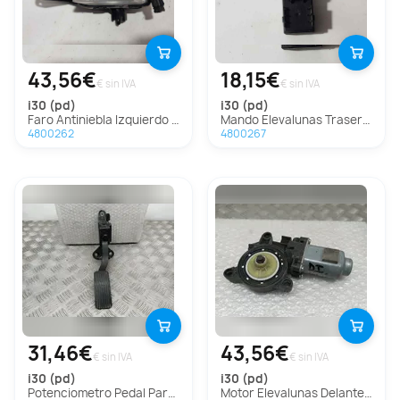
43,56€
18,15€
€ sin IVA
€ sin IVA
i30 (pd)
i30 (pd)
Faro Antiniebla Izquierdo para Hyundai I30 (Pd)
Mando Elevalunas Trasero Izquierdo para Hyundai I30 (Pd)
4800262
4800267
31,46€
43,56€
€ sin IVA
€ sin IVA
i30 (pd)
i30 (pd)
Potenciometro Pedal Para Hyundai I30
Motor Elevalunas Delantero Izquierdo Para Hyundai I30