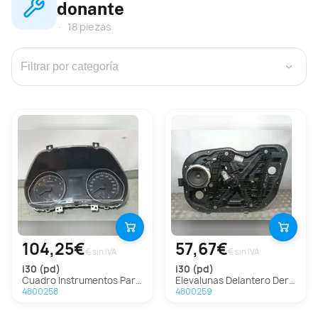
donante
18 piezas
›
104,25€
57,67€
€ sin IVA
€ sin IVA
i30 (pd)
i30 (pd)
Cuadro Instrumentos Para Hyundai I30
Elevalunas Delantero Derecho Para Hyundai I30
4800258
4800259