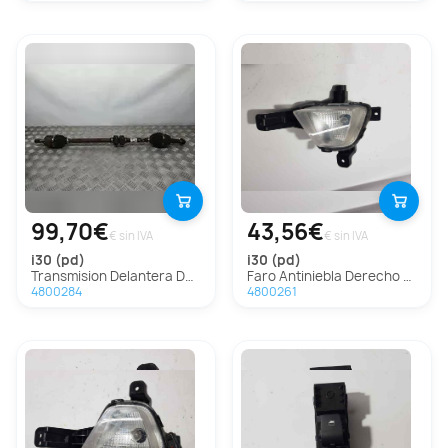
99,70€
43,56€
€ sin IVA
€ sin IVA
i30 (pd)
i30 (pd)
Transmision Delantera Derecha Para Hyundai I30
Faro Antiniebla Derecho para Hyundai I30 (Pd)
4800284
4800261