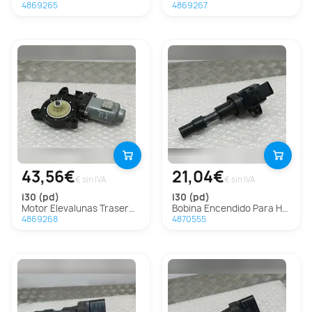
4869265
4869267
43,56€
21,04€
€ sin IVA
€ sin IVA
i30 (pd)
i30 (pd)
Motor Elevalunas Trasero Derecho Para Hyundai I30
Bobina Encendido Para Hyundai I30
4869268
4870555