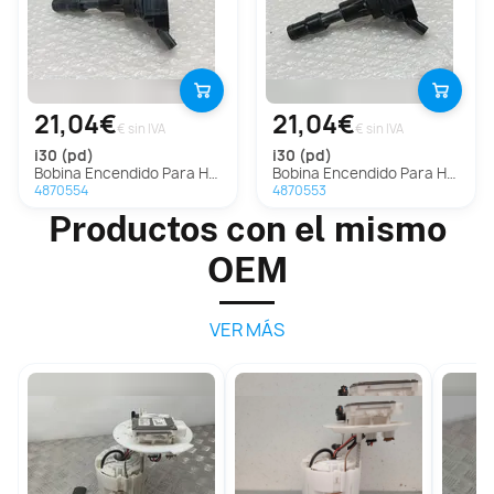
21,04€
21,04€
€ sin IVA
€ sin IVA
i30 (pd)
i30 (pd)
Bobina Encendido Para Hyundai I30
Bobina Encendido Para Hyundai I30
4870554
4870553
Productos con el mismo
OEM
VER MÁS