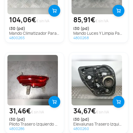
104,06€
85,91€
€ sin IVA
€ sin IVA
i30 (pd)
i30 (pd)
Mando Climatizador Para Hyundai I30
Mando Luces Y Limpia Para Hyundai I30
4800265
4800268
31,46€
34,67€
€ sin IVA
€ sin IVA
i30 (pd)
i30 (pd)
Piloto Trasero Izquierdo Paragolpes Para Hyundai I30
Elevalunas Trasero Izquierdo Para Hyundai I30
4800286
4800260