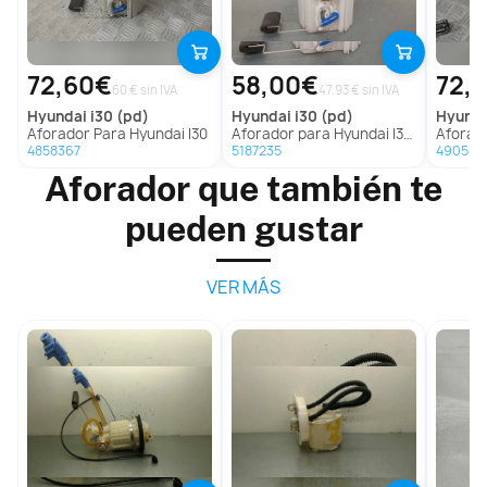
72,60€
58,00€
72,
60 € sin IVA
47.93 € sin IVA
hyundai
i30 (pd)
hyundai
i30 (pd)
hyund
Aforador Para Hyundai I30
Aforador para Hyundai I30 (Pd)
Aforado
4858367
5187235
490541
Aforador que también te
pueden gustar
VER MÁS