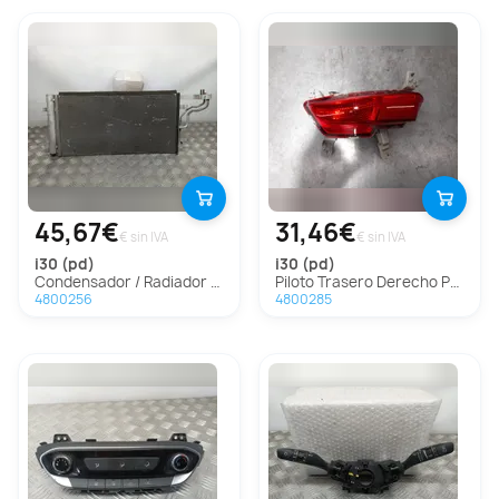
45,67€
31,46€
€ sin IVA
€ sin IVA
i30 (pd)
i30 (pd)
Condensador / Radiador Aire Acondicionado Para Hyundai I30
Piloto Trasero Derecho Paragolpes Para Hyundai I30
4800256
4800285