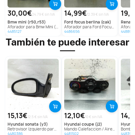
30,00€
14,99€
19,
24.79 € sin IVA
12.39 € sin IVA
bmw
mini (r50,r53)
ford
focus berlina (cak)
renaul
Aforador para Bmw Mini (R50,R53)
Aforador para Ford Focus Berlina (Cak)
Aforador para
4485127
4486656
448896
También te puede interesar
15,13€
12,10€
14,
12.5 € sin IVA
10 € sin IVA
hyundai
sonata (y3)
hyundai
coupe (j2)
hyund
Retrovisor Izquierdo para Hyundai Sonata (Y3)
Mando Calefaccion / Aire Acondicionado para Hyundai Coupe (J2)
Bomba Dire
4480386
4481502
448394