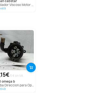
san
cabstar
lador Viscoso Motor Para Nissan Cabstar
5469
,15€
15 € sin IVA
l
omega b
a Direccion para Opel Omega B
4649