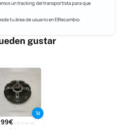
remos un tracking del transportista para que
desde tu área de usuario en ElRecambio.
pueden gustar
,99€
14.87 € sin IVA