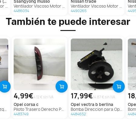
0m)
ssangyong
musso
nissan
trade
nis
 (D40M)
Ventilador Viscoso Motor para Ssangyong Musso
Ventilador Viscoso Motor para Nissan Trade
Venti
4486034
4490265
449
También te puede interesar
4,99€
17,99€
18
4.12 € sin IVA
14.87 € sin IVA
opel
corsa c
opel
vectra b berlina
ope
rlina
Piloto Trasero Derecho Para Opel Corsa C
Bomba Direccion para Opel Vectra B Berlina
Bomb
4483749
4484652
448