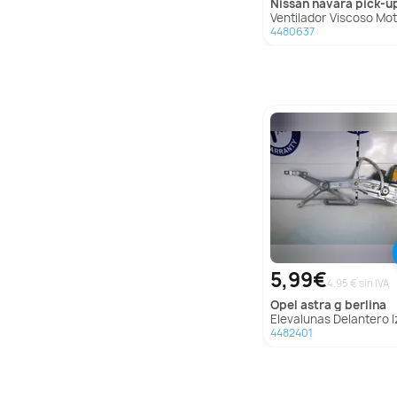
nissan
navara pick-up (d4
Ventilador Viscoso Motor para Nissan Navara Pick-Up
4480637
5,99€
4.95 € sin IVA
opel
astra g berlina
Elevalunas Delantero Izquierdo Para Opel Astra G Be
4482401