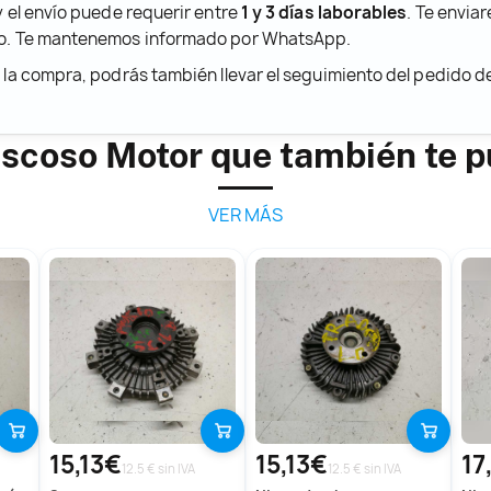
y el envío puede requerir entre
1 y 3 días laborables
. Te envia
ido. Te mantenemos informado por WhatsApp.
r la compra, podrás también llevar el seguimiento del pedido 
iscoso Motor que también te 
VER MÁS
15,13€
15,13€
17
12.5 € sin IVA
12.5 € sin IVA