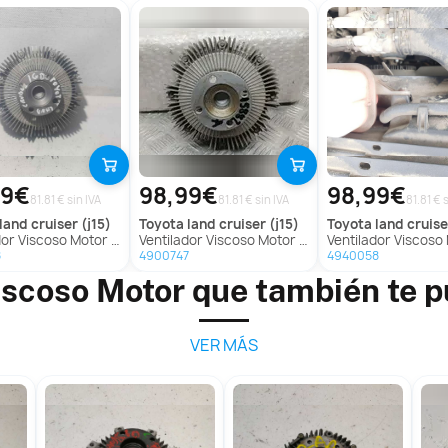
99€
98,99€
98,99€
81.81 € sin IVA
81.81 € sin IVA
81.81 € 
land cruiser (j15)
toyota
land cruiser (j15)
toyota
land cruiser prado
oso Motor para Toyota Land Cruiser (J15)
Ventilador Viscoso Motor para Toyota Land Cruiser (J15)
Ventilador Viscoso Motor para Toyota Land Crui
8
4900747
4940058
iscoso Motor que también te 
VER MÁS