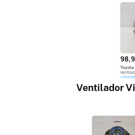
98,
toyota
Ventilador Visc
478059
Ventilador V