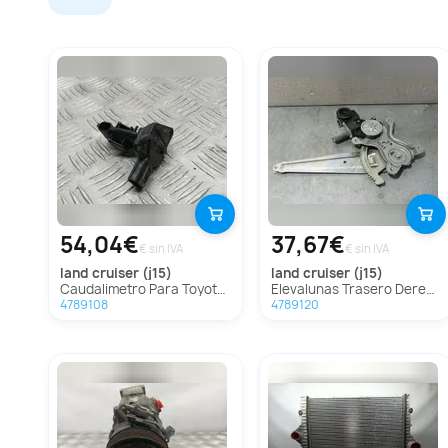
54,04€
37,67€
€ sin IVA
€ sin IVA
land cruiser (j15)
land cruiser (j15)
Caudalimetro Para Toyota Land Cruiser
Elevalunas Trasero Derecho Para Toyota Land Cruiser
4789108
4789120