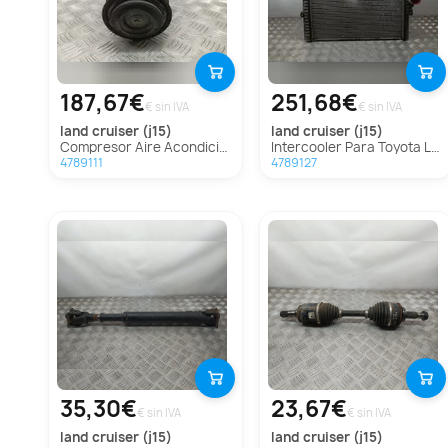
187,67€
251,68€
€ sin IVA
€ sin IVA
land cruiser (j15)
land cruiser (j15)
Compresor Aire Acondicionado Para Toyota Land Cruiser
Intercooler Para Toyota Land Cruiser
4789111
4789127
35,30€
23,67€
€ sin IVA
€ sin IVA
land cruiser (j15)
land cruiser (j15)