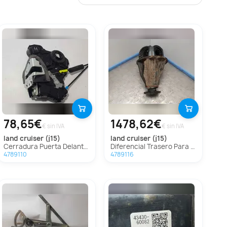
78,65€
1478,62€
€ sin IVA
€ sin IVA
land cruiser (j15)
land cruiser (j15)
Cerradura Puerta Delantera Izquierda Para Toyota Land Cruiser
Diferencial Trasero Para Toyota Land Cruiser
4789110
4789116