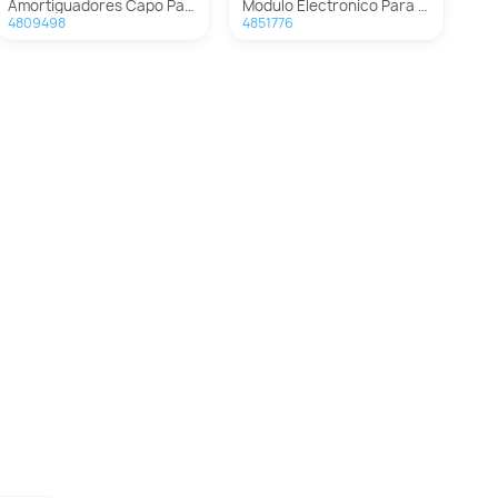
Amortiguadores Capo Para Toyota Land Cruiser
Modulo Electronico Para Toyota Land Cruiser
4809498
4851776