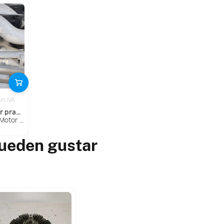
sin IVA
 (_j15_)
ser Prado (_J15_)
pueden gustar