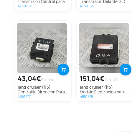
Transmision Central para Toyota Land Cruiser (J15)
Transmision Delantera Derecha para Toyota Land Cruiser (J15)
4789152
4789153
43,04€
151,04€
€ sin IVA
€ sin IVA
land cruiser (j15)
land cruiser (j15)
Centralita Direccion Para Toyota Land Cruiser
Modulo Electronico para Toyota Land Cruiser
4851777
4851778