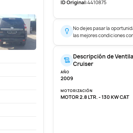
ID Original:
4410875
No dejes pasar la oportuni
las mejores condiciones con 
Descripción de Ventil
Cruiser
AÑO
2009
MOTORIZACIÓN
MOTOR 2.8 LTR. - 130 KW CAT