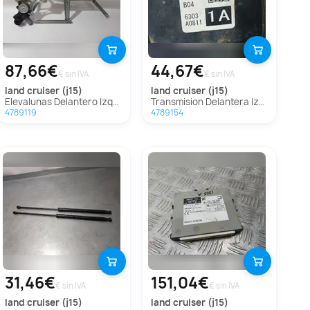
87,66€
44,67€
€ sin IVA
€ sin IVA
land cruiser (j15)
land cruiser (j15)
Elevalunas Delantero Izquierdo Para Toyota Land Cruiser
Transmision Delantera Izquierda para Toyota Land Cruiser (J15)
4789119
4789154
31,46€
151,04€
€ sin IVA
€ sin IVA
land cruiser (j15)
land cruiser (j15)