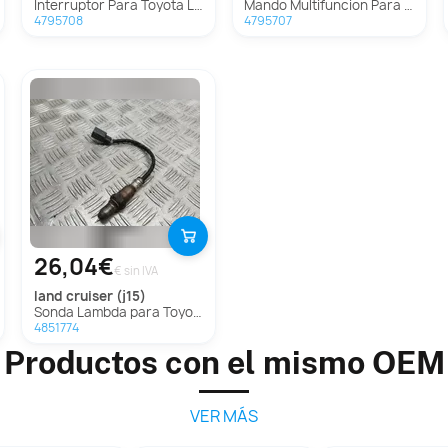
Interruptor Para Toyota Land Cruiser
Mando Multifuncion Para Toyota Land Cruiser
4795708
4795707
26,04€
€ sin IVA
land cruiser (j15)
Sonda Lambda para Toyota Land Cruiser
4851774
Productos con el mismo OEM
VER MÁS