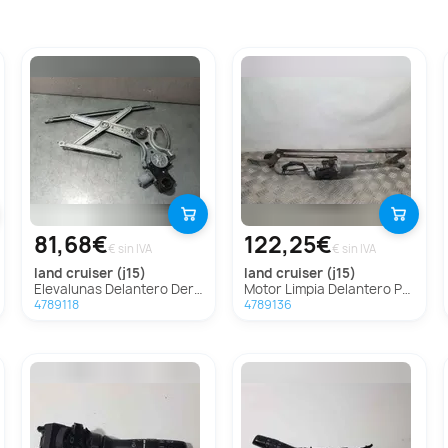
81,68€
122,25€
€ sin IVA
€ sin IVA
land cruiser (j15)
land cruiser (j15)
Elevalunas Delantero Derecho Para Toyota Land Cruiser
Motor Limpia Delantero Para Toyota Land Cruiser
4789118
4789136