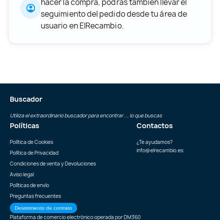
hacer la compra, podrás también llevar el
seguimiento del pedido desde tu área de
usuario en ElRecambio.
Buscador
Utiliza el extraordinario buscador para encontrar ... lo que buscas
Políticas
Contactos
Política de Cookies
¿Te ayudamos?
info@elrecambio.es
Política de Privacidad
Condiciones de venta y Devoluciones
Aviso legal
Políticas de envío
Preguntas frecuentes
Desistimiento de contrato
Plataforma de comercio electrónico operada por
DM360