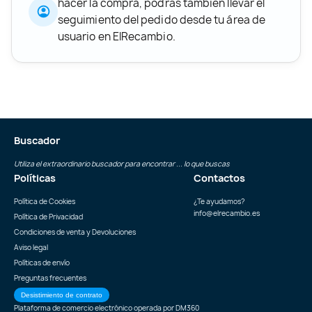
hacer la compra, podrás también llevar el
seguimiento del pedido desde tu área de
usuario en ElRecambio.
Buscador
Utiliza el extraordinario buscador para encontrar ... lo que buscas
Políticas
Contactos
Política de Cookies
¿Te ayudamos?
info@elrecambio.es
Política de Privacidad
Condiciones de venta y Devoluciones
Aviso legal
Políticas de envío
Preguntas frecuentes
Desistimiento de contrato
Plataforma de comercio electrónico operada por
DM360