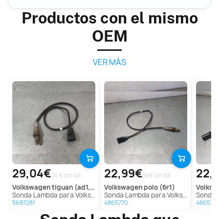
Productos con el mismo
OEM
VER MÁS
29,04€
22,99€
22,
24 € sin IVA
19 € sin IVA
volkswagen
tiguan (ad1, ax1)
volkswagen
polo (6r1)
volks
Sonda Lambda para Volkswagen Tiguan (Ad1, Ax1)
Sonda Lambda para Volkswagen Polo (6R1)
Sonda Lam
5687281
4865770
486576