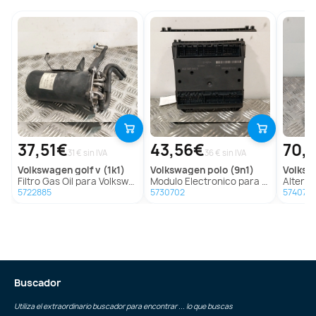
37,51€
43,56€
70,
31 € sin IVA
36 € sin IVA
volkswagen
golf v (1k1)
volkswagen
polo (9n1)
volks
Filtro Gas Oil para Volkswagen Golf V (1K1)
Modulo Electronico para Volkswagen Polo (9N1)
Alternador pa
5722885
5730702
5740701
Buscador
Utiliza el extraordinario buscador para encontrar ... lo que buscas