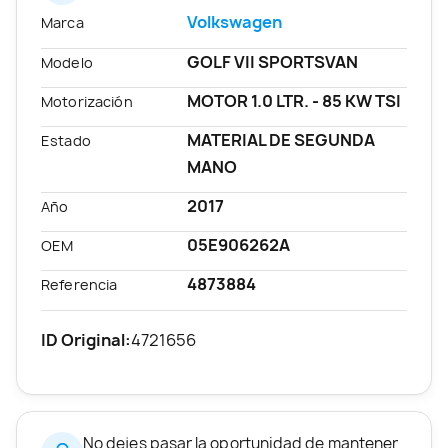
Volkswagen
Marca
GOLF VII SPORTSVAN
Modelo
MOTOR 1.0 LTR. - 85 KW TSI
Motorización
MATERIAL DE SEGUNDA
Estado
MANO
2017
Año
05E906262A
OEM
4873884
Referencia
ID Original:
4721656
No dejes pasar la oportunidad de mantener