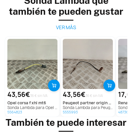
Sonda Lambda que
también te pueden gustar
VER MÁS
43,56€
43,56€
17,
36 € sin IVA
36 € sin IVA
opel
corsa f xhl mt6
peugeot
partner origin monospace (g_)
renaul
Sonda Lambda para Opel Corsa F Xhl Mt6
Sonda Lambda para Peugeot Partner Origin Monospace (G_)
Sonda La
5564823
5555993
487366
También te puede interesar