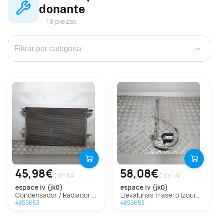
donante
19 piezas
›
45,98€
58,08€
€ sin IVA
€ sin IVA
espace iv (jk0)
espace iv (jk0)
Condensador / Radiador Aire Acondicionado Para Renault Espace Iv
Elevalunas Trasero Izquierdo Para Renault Espace Iv
4855653
4855658