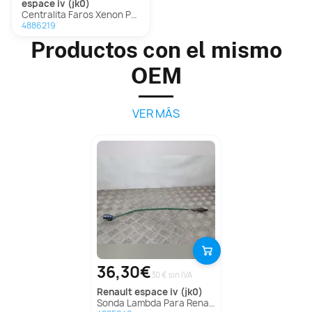
espace iv (jk0)
Centralita Faros Xenon Para Renault Espace Iv
4886219
Productos con el mismo
OEM
VER MÁS
36,30€
30 € sin IVA
renault
espace iv (jk0)
Sonda Lambda Para Renault Espace Iv