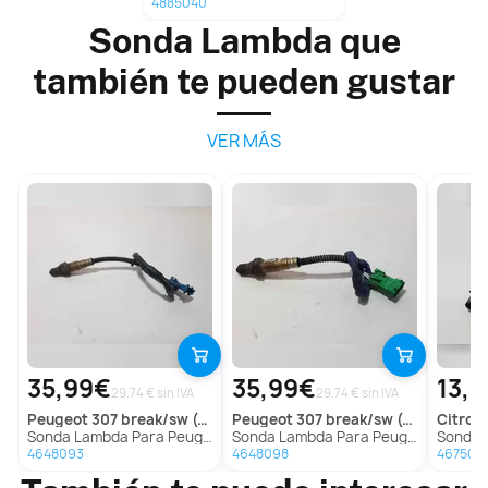
4885040
Sonda Lambda que
también te pueden gustar
VER MÁS
35,99€
35,99€
13,
29.74 € sin IVA
29.74 € sin IVA
peugeot
307 break/sw (s2)
peugeot
307 break/sw (s2)
citroe
Sonda Lambda Para Peugeot 307 Break/Sw
Sonda Lambda Para Peugeot 307 Break/Sw
Sonda La
4648093
4648098
467502