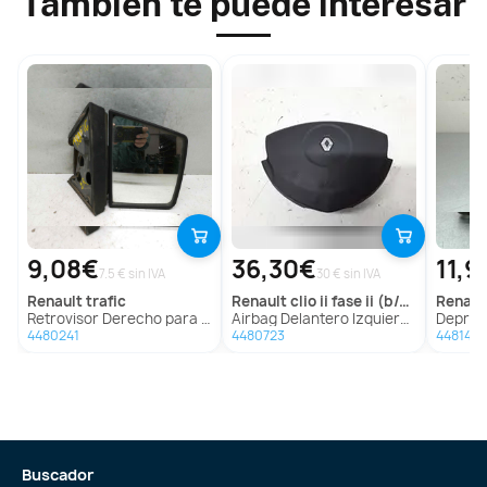
También te puede interesar
9,08€
36,30€
11,9
7.5 € sin IVA
30 € sin IVA
renault
trafic
renault
clio ii fase ii (b/cb0)
renaul
Retrovisor Derecho para Renault Trafic
Airbag Delantero Izquierdo Para Renault Clio Ii Fase Ii
Depresor Freno 
4480241
4480723
4481448
Buscador