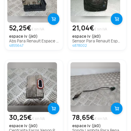
52,25€
21,04€
€ sin IVA
€ sin IVA
espace iv (jk0)
espace iv (jk0)
Abs Para Renault Espace Iv
Sensor Para Renault Espace Iv
4855647
4878002
30,25€
78,65€
€ sin IVA
€ sin IVA
espace iv (jk0)
espace iv (jk0)
Centralita Faros Xenon Para Renault Espace Iv
Sonda Lambda Para Renault Espace Iv