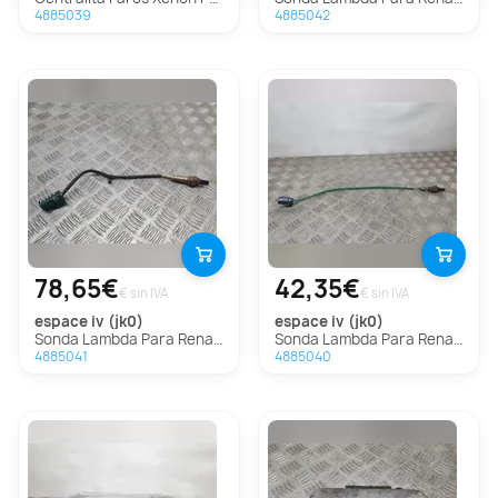
4885039
4885042
78,65€
42,35€
€ sin IVA
€ sin IVA
espace iv (jk0)
espace iv (jk0)
Sonda Lambda Para Renault Espace Iv
Sonda Lambda Para Renault Espace Iv
4885041
4885040