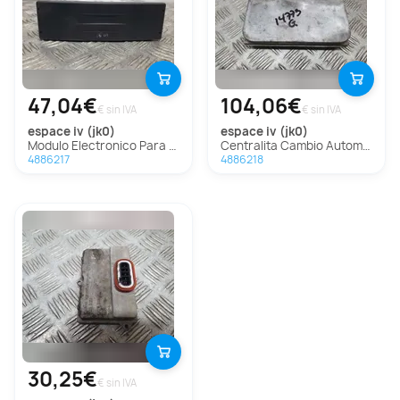
47,04€
104,06€
€ sin IVA
€ sin IVA
espace iv (jk0)
espace iv (jk0)
Modulo Electronico Para Renault Espace Iv
Centralita Cambio Automatico Para Renault Espace Iv
4886217
4886218
30,25€
€ sin IVA