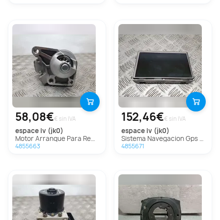
58,08€
152,46€
€ sin IVA
€ sin IVA
espace iv (jk0)
espace iv (jk0)
Motor Arranque Para Renault Espace Iv
Sistema Navegacion Gps Para Renault Espace Iv
4855663
4855671