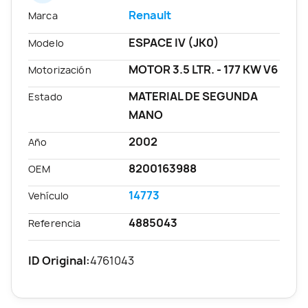
Renault
Marca
ESPACE IV (JK0)
Modelo
MOTOR 3.5 LTR. - 177 KW V6
Motorización
MATERIAL DE SEGUNDA
Estado
MANO
2002
Año
8200163988
OEM
14773
Vehículo
4885043
Referencia
ID Original:
4761043