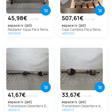
45,98€
507,61€
€ sin IVA
€ sin IVA
espace iv (jk0)
espace iv (jk0)
Radiador Agua Para Renault Espace Iv
Caja Cambios Para Renault Espace Iv
4855668
4855650
41,67€
33,67€
€ sin IVA
€ sin IVA
espace iv (jk0)
espace iv (jk0)
Transmision Delantera Derecha Para Renault Espace Iv
Transmision Delantera Izquierda Para Renault Espace Iv
4855672
4855673