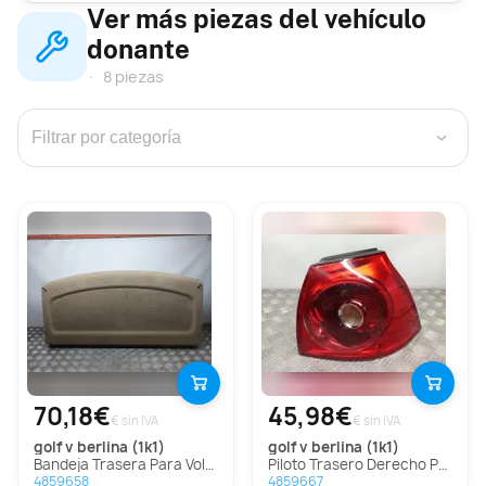
Ver más piezas del vehículo
donante
8 piezas
›
70,18€
45,98€
€ sin IVA
€ sin IVA
golf v berlina (1k1)
golf v berlina (1k1)
Bandeja Trasera Para Volkswagen Golf V Berlina
Piloto Trasero Derecho Para Volkswagen Golf V Berlina
4859658
4859667