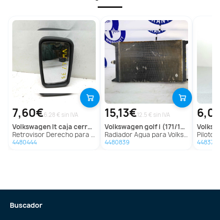
7,60€
15,13€
6,0
6.28 € sin IVA
12.5 € sin IVA
volkswagen
lt caja cerrada / combi
volkswagen
golf i (171/173)
volks
Retrovisor Derecho para Volkswagen Lt Caja Cerrada / Combi
Radiador Agua para Volkswagen Golf I (171/173)
Piloto Delanter
4480444
4480839
448375
Buscador