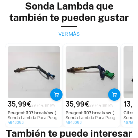
Sonda Lambda que
también te pueden gustar
VER MÁS
35,99€
35,99€
13,
29.74 € sin IVA
29.74 € sin IVA
peugeot
307 break/sw (s2)
peugeot
307 break/sw (s2)
citroe
Sonda Lambda Para Peugeot 307 Break/Sw
Sonda Lambda Para Peugeot 307 Break/Sw
Sonda La
4648093
4648098
467502
También te puede interesar