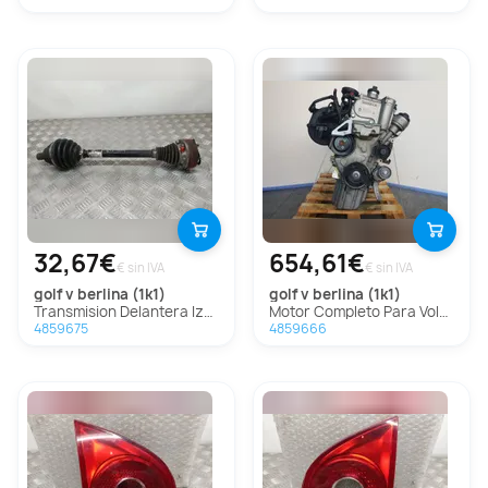
32,67€
654,61€
€ sin IVA
€ sin IVA
golf v berlina (1k1)
golf v berlina (1k1)
Transmision Delantera Izquierda Para Volkswagen Golf V Berlina
Motor Completo Para Volkswagen Golf V Berlina
4859675
4859666