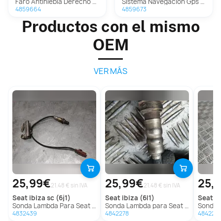
Faro Antiniebla Derecho Para Volkswagen Golf V Berlina
Sistema Navegacion Gps para Volkswagen Golf V Berlina (1K1)
4859664
4859673
Productos con el mismo
OEM
VER MÁS
25,99€
25,99€
25,
21.48 € sin IVA
21.48 € sin IVA
seat
ibiza sc (6j1)
seat
ibiza (6l1)
seat
ib
Sonda Lambda Para Seat Ibiza Sc
Sonda Lambda para Seat Ibiza (6L1)
Sonda L
4832439
4842278
4842277