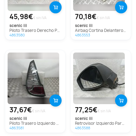
45,98€
70,18€
€ sin IVA
€ sin IVA
scenic iii
scenic iii
Piloto Trasero Derecho Para Renault Scenic Iii
Airbag Cortina Delantero Derecho Para Renault Scenic Iii
4863580
4863553
37,67€
77,25€
€ sin IVA
€ sin IVA
scenic iii
scenic iii
Piloto Trasero Izquierdo Para Renault Scenic Iii
Retrovisor Izquierdo Para Renault Scenic Iii
4863581
4863588