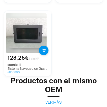
128,26€
€ sin IVA
scenic iii
Sistema Navegacion Gps Para Renault Scenic Iii
4868800
Productos con el mismo
OEM
VER MÁS