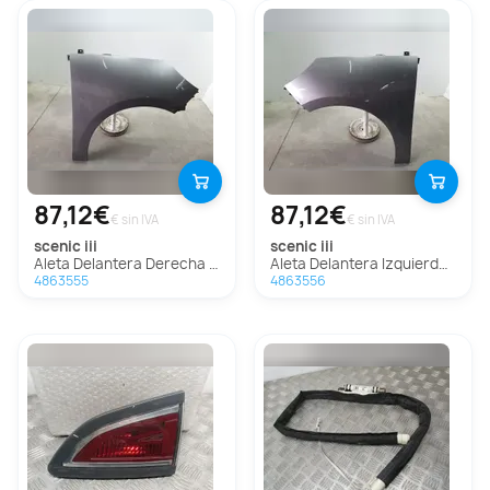
87,12€
87,12€
€ sin IVA
€ sin IVA
scenic iii
scenic iii
Aleta Delantera Derecha Para Renault Scenic Iii
Aleta Delantera Izquierda Para Renault Scenic Iii
4863555
4863556