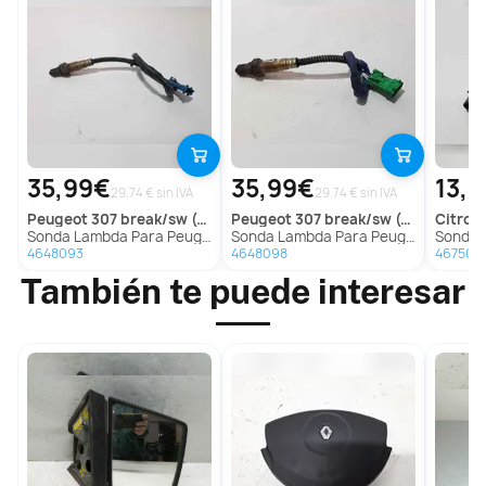
35,99€
35,99€
13,
29.74 € sin IVA
29.74 € sin IVA
peugeot
307 break/sw (s2)
peugeot
307 break/sw (s2)
citroe
Sonda Lambda Para Peugeot 307 Break/Sw
Sonda Lambda Para Peugeot 307 Break/Sw
Sonda La
4648093
4648098
467502
También te puede interesar