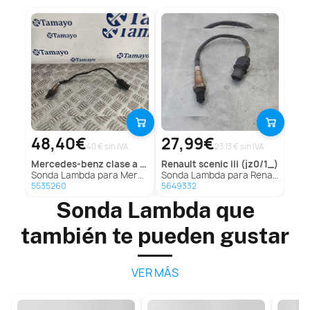
48,40€
27,99€
40 € sin IVA
23.13 € sin IVA
mercedes-benz
clase a (w176)
renault
scenic iii (jz0/1_)
Sonda Lambda para Mercedes-Benz Clase A (W176)
Sonda Lambda para Renault Scenic Iii (Jz0/1_)
5535260
5649332
Sonda Lambda que
también te pueden gustar
VER MÁS