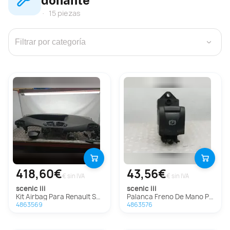
15 piezas
›
418,60€
43,56€
€ sin IVA
€ sin IVA
scenic iii
scenic iii
Kit Airbag Para Renault Scenic Iii
Palanca Freno De Mano Para Renault Scenic Iii
4863569
4863576