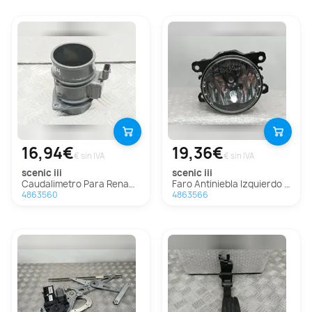
16,94€
19,36€
€ sin IVA
€ sin IVA
scenic iii
scenic iii
Caudalimetro Para Renault Scenic Iii
Faro Antiniebla Izquierdo Para Renault Scenic Iii
4863560
4863566