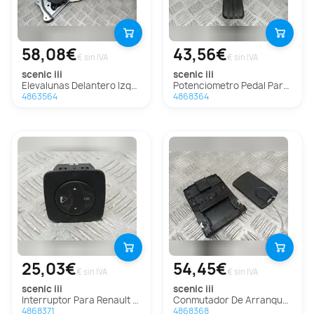
58,08€
43,56€
€ sin IVA
€ sin IVA
scenic iii
scenic iii
Elevalunas Delantero Izquierdo Para Renault Scenic Iii
Potenciometro Pedal Para Renault Scenic Iii
4863564
4868364
25,03€
54,45€
€ sin IVA
€ sin IVA
scenic iii
scenic iii
Interruptor Para Renault Scenic Iii
Conmutador De Arranque Para Renault Scenic Iii
4868371
4868368