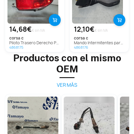
14,68€
12,10€
€ sin IVA
€ sin IVA
corsa c
corsa c
Piloto Trasero Derecho Paragolpes para Opel Corsa C
Mando Intermitentes para Opel Corsa C
4868175
4868176
Productos con el mismo
OEM
VER MÁS