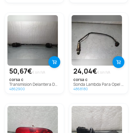
50,67€
24,04€
€ sin IVA
€ sin IVA
corsa c
corsa c
Transmision Delantera Derecha Para Opel Corsa C
Sonda Lambda Para Opel Corsa C
4862900
4868180