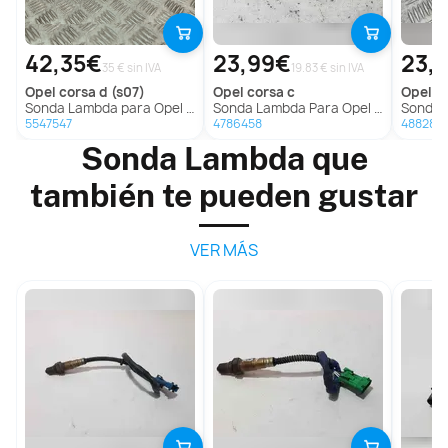
42,35€
23,99€
23,
35 € sin IVA
19.83 € sin IVA
opel
corsa d (s07)
opel
corsa c
opel
co
Sonda Lambda para Opel Corsa D (S07)
Sonda Lambda Para Opel Corsa C
Sonda L
5547547
4786458
488284
Sonda Lambda que
también te pueden gustar
VER MÁS