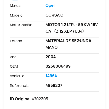
Opel
Marca
CORSA C
Modelo
MOTOR 1.2 LTR. - 59 KW 16V
Motorización
CAT (Z 12 XEP / LB4)
MATERIAL DE SEGUNDA
Estado
MANO
2004
Año
0258006499
OEM
14964
Vehículo
4868227
Referencia
ID Original:
4702305