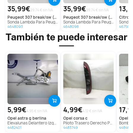
35,99€
35,99€
13,
29.74 € sin IVA
29.74 € sin IVA
peugeot
307 break/sw (s2)
peugeot
307 break/sw (s2)
citroe
Sonda Lambda Para Peugeot 307 Break/Sw
Sonda Lambda Para Peugeot 307 Break/Sw
Sonda La
4648093
4648098
467502
También te puede interesar
5,99€
4,99€
17,
4.95 € sin IVA
4.12 € sin IVA
opel
astra g berlina
opel
corsa c
opel
ve
Elevalunas Delantero Izquierdo Para Opel Astra G Berlina
Piloto Trasero Derecho Para Opel Corsa C
Bomba Dire
4482401
4483749
448465