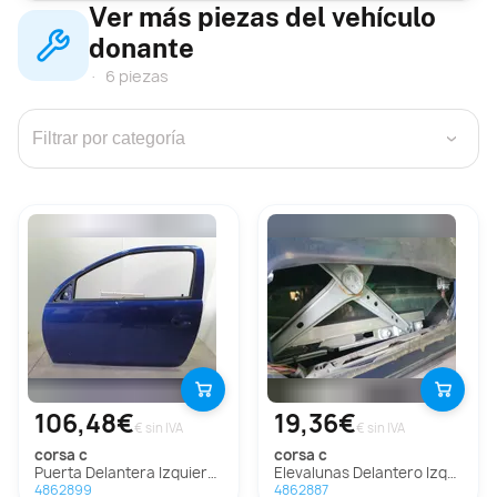
Ver más piezas del vehículo
donante
6 piezas
›
106,48€
19,36€
€ sin IVA
€ sin IVA
corsa c
corsa c
Puerta Delantera Izquierda Para Opel Corsa C
Elevalunas Delantero Izquierdo Para Opel Corsa C
4862899
4862887