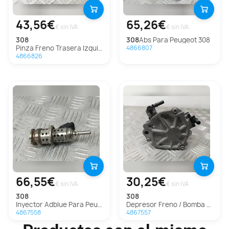
43,56€
65,26€
€ sin IVA
€ sin IVA
308
308
Abs Para Peugeot 308
Pinza Freno Trasera Izquierda Para Peugeot 308
4866807
4866826
66,55€
30,25€
€ sin IVA
€ sin IVA
308
308
Inyector Adblue Para Peugeot 308
Depresor Freno / Bomba Vacio Para Peugeot 308
4867558
4867557