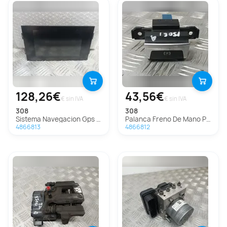
128,26€
43,56€
€ sin IVA
€ sin IVA
308
308
Sistema Navegacion Gps Para Peugeot 308
Palanca Freno De Mano Para Peugeot 308
4866813
4866812