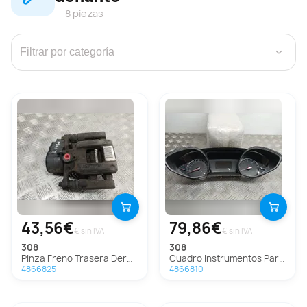
8 piezas
›
43,56€
79,86€
€ sin IVA
€ sin IVA
308
308
Pinza Freno Trasera Derecha Para Peugeot 308
Cuadro Instrumentos Para Peugeot 308
4866825
4866810