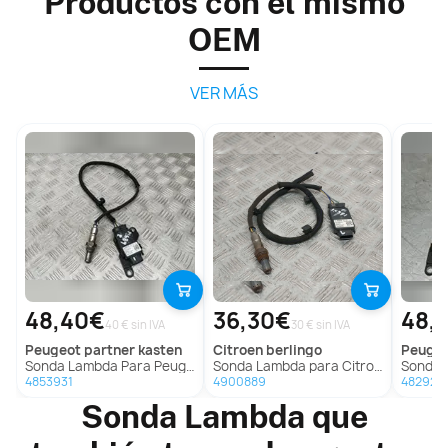
Productos con el mismo
OEM
VER MÁS
48,40€
36,30€
48,
40 € sin IVA
30 € sin IVA
peugeot
partner kasten
citroen
berlingo
peuge
Sonda Lambda Para Peugeot Partner Kasten
Sonda Lambda para Citroën Berlingo
Sonda La
4853931
4900889
482923
Sonda Lambda que