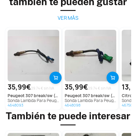
también te pueden gustar
VER MÁS
35,99€
35,99€
13,
29.74 € sin IVA
29.74 € sin IVA
peugeot
307 break/sw (s2)
peugeot
307 break/sw (s2)
citroe
Sonda Lambda Para Peugeot 307 Break/Sw
Sonda Lambda Para Peugeot 307 Break/Sw
Sonda La
4648093
4648098
467502
También te puede interesar