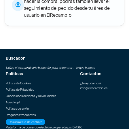
hacer la compra, podrás también llevar el
seguimiento del pedido desde tu área de
usuario en ElRecambio.
Buscador
Utiliza el extraordinario buscador para encontrar ... lo que buscas
Políticas
Contactos
Política de Cookies
¿Te ayudamos?
info@elrecambio.es
Política de Privacidad
Condiciones de venta y Devoluciones
Aviso legal
Políticas de envío
Preguntas frecuentes
Desistimiento de contrato
Plataforma de comercio electrónico operada por
DM360