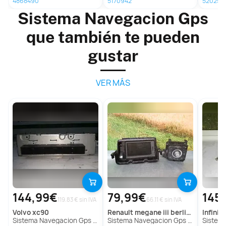
4868490
5170942
520254
Sistema Navegacion Gps
que también te pueden
gustar
VER MÁS
144,99€
79,99€
145
119.83 € sin IVA
66.11 € sin IVA
volvo
xc90
renault
megane iii berlina 5 p
infiniti
Sistema Navegacion Gps para Volvo Xc90
Sistema Navegacion Gps Para Renault Megane Iii Berlina 5 P
Sistema Na