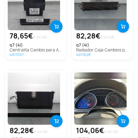
78,65€
82,28€
€ sin IVA
€ sin IVA
q7 (4l)
q7 (4l)
Centralita Cambio para Audi Q7 (4L)
Radiador Caja Cambios para Audi Q7 (4L)
4911597
4911628
82,28€
104,06€
€ sin IVA
€ sin IVA