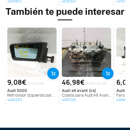
4651802
4695347
4716157
También te puede interesar
9,08€
46,98€
6,0
7.5 € sin IVA
38.83 € sin IVA
audi
5000
audi
a6 avant (c4)
audi
a6
Retrovisor Izquierdo para Audi 5000
Culata para Audi A6 Avant (C4)
Faro Antinie
4480262
4481026
448461