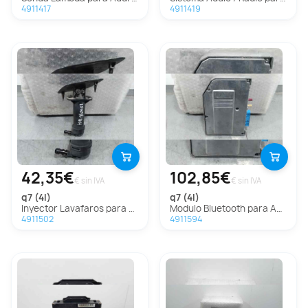
4911417
4911419
42,35€
102,85€
€ sin IVA
€ sin IVA
q7 (4l)
q7 (4l)
Inyector Lavafaros para Audi Q7 (4L)
Modulo Bluetooth para Audi Q7 (4L)
4911502
4911594