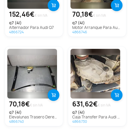
152,46€
70,18€
€ sin IVA
€ sin IVA
q7 (4l)
q7 (4l)
Alternador Para Audi Q7
Motor Arranque Para Audi Q7
4866724
4866746
70,18€
631,62€
€ sin IVA
€ sin IVA
q7 (4l)
q7 (4l)
Elevalunas Trasero Derecho Para Audi Q7
Caja Transfer Para Audi Q7
4866740
4866730