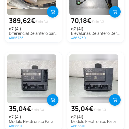
389,62€
70,18€
€ sin IVA
€ sin IVA
q7 (4l)
q7 (4l)
Diferencial Delantero para Audi Q7
Elevalunas Delantero Derecho para Audi Q7
4866738
4866739
35,04€
35,04€
€ sin IVA
€ sin IVA
q7 (4l)
q7 (4l)
Modulo Electronico Para Audi Q7
Modulo Electronico Para Audi Q7
4868811
4868810