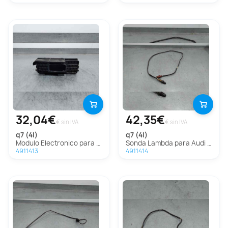
32,04€
42,35€
€ sin IVA
€ sin IVA
q7 (4l)
q7 (4l)
Modulo Electronico para Audi Q7 (4L)
Sonda Lambda para Audi Q7 (4L)
4911413
4911414