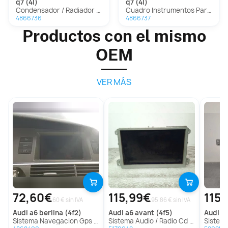
q7 (4l)
q7 (4l)
Condensador / Radiador Aire Acondicionado para Audi Q7 (4L)
Cuadro Instrumentos Para Audi Q7
4866736
4866737
Productos con el mismo
OEM
VER MÁS
72,60€
115,99€
115
60 € sin IVA
95.86 € sin IVA
audi
a6 berlina (4f2)
audi
a6 avant (4f5)
audi
a6
Sistema Navegacion Gps Para Audi A6 Berlina
Sistema Audio / Radio Cd para Audi A6 Avant (4F5)
Sistema Nave