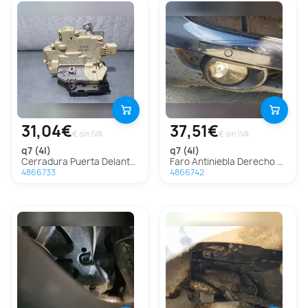
31,04€
37,51€
€ sin IVA
€ sin IVA
q7 (4l)
q7 (4l)
Cerradura Puerta Delantera Derecha Para Audi Q7
Faro Antiniebla Derecho Para Audi Q7
4866733
4866742