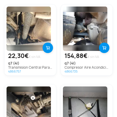
22,30€
154,88€
€ sin IVA
€ sin IVA
q7 (4l)
q7 (4l)
Transmision Central Para Audi Q7
Compresor Aire Acondicionado Para Audi Q7
4866757
4866735