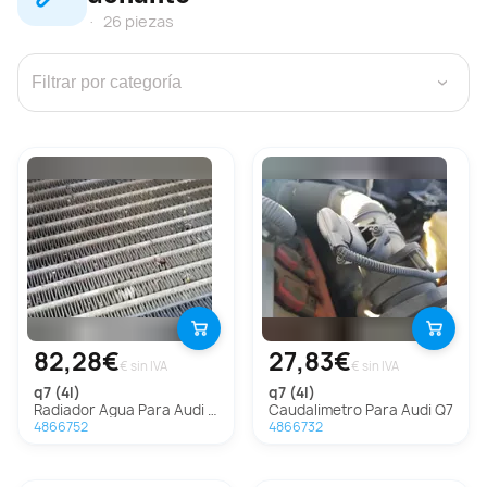
26 piezas
›
82,28€
27,83€
€ sin IVA
€ sin IVA
q7 (4l)
q7 (4l)
Radiador Agua Para Audi Q7
Caudalimetro Para Audi Q7
4866752
4866732