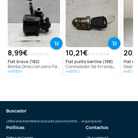
8,99€
10,21€
20,
7.43 € sin IVA
8.44 € sin IVA
fiat
brava (182)
fiat
punto berlina (188)
fiat
mar
Bomba Direccion para Fiat Brava (182)
Conmutador De Arranque Para Fiat Punto Berlina
Depresor Freno
4481854
4481812
448277
Buscador
Utiliza el extraordinario buscador para encontrar ... lo que buscas
Políticas
Contactos
Política de Cookies
¿Te ayudamos?