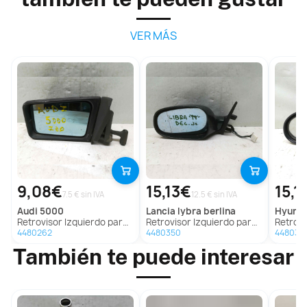
VER MÁS
9,08€
15,13€
15,1
7.5 € sin IVA
12.5 € sin IVA
audi
5000
lancia
lybra berlina
hyund
Retrovisor Izquierdo para Audi 5000
Retrovisor Izquierdo para Lancia Lybra Berlina
Retrovisor I
4480262
4480350
448038
También te puede interesar