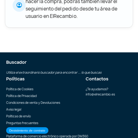
hacer la compra, podrás también llevar el
seguimiento del pedido desde tu área de
usuario en ElRecambio.
Buscador
Utiliza el extraordinario buscador para encontrar ... lo que buscas
Políticas
Contactos
Política de Cookies
¿Te ayudamos?
info@elrecambio.es
Política de Privacidad
Condiciones de venta y Devoluciones
Aviso legal
Políticas de envío
Preguntas frecuentes
Desistimiento de contrato
Plataforma de comercio electrónico operada por
DM360