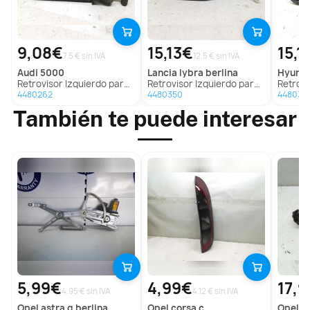
9,08€
15,13€
15,1
7.5 € sin IVA
12.5 € sin IVA
audi
5000
lancia
lybra berlina
hyund
Retrovisor Izquierdo para Audi 5000
Retrovisor Izquierdo para Lancia Lybra Berlina
Retrovisor I
4480262
4480350
448038
También te puede interesar
5,99€
4,99€
17,
4.95 € sin IVA
4.12 € sin IVA
opel
astra g berlina
opel
corsa c
opel
ve