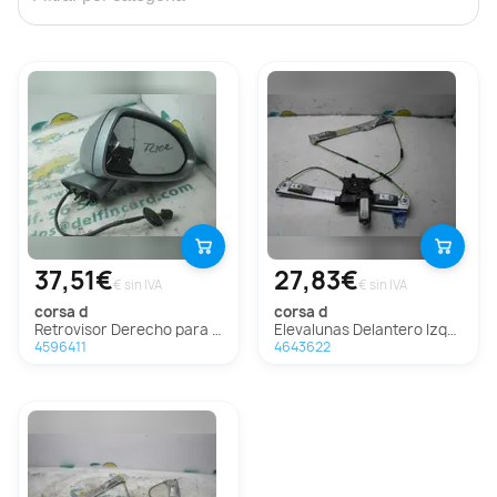
37,51€
27,83€
€ sin IVA
€ sin IVA
corsa d
corsa d
Retrovisor Derecho para Opel Corsa D
Elevalunas Delantero Izquierdo Para Opel Corsa D
4596411
4643622