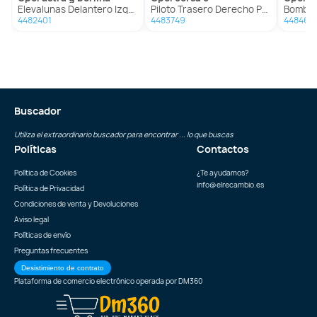
Elevalunas Delantero Izquierdo Para Opel Astra G Berlina
Piloto Trasero Derecho Para Opel Corsa C
Bomba Dire
4482401
4483749
448465
Buscador
Utiliza el extraordinario buscador para encontrar ... lo que buscas
Políticas
Contactos
Política de Cookies
¿Te ayudamos?
info@elrecambio.es
Política de Privacidad
Condiciones de venta y Devoluciones
Aviso legal
Políticas de envío
Preguntas frecuentes
Desistimiento de contrato
Plataforma de comercio electrónico operada por
DM360