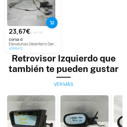
23,67€
€ sin IVA
corsa d
Elevalunas Delantero Derecho Para Opel Corsa D
4596412
Retrovisor Izquierdo que
también te pueden gustar
VER MÁS