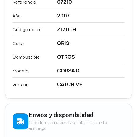
07210
Referencia
2007
Año
Z13DTH
Código motor
GRIS
Color
OTROS
Combustible
CORSA D
Modelo
CATCH ME
Versión
Envíos y disponibilidad
Todo lo que necesitas saber sobre tu
entrega