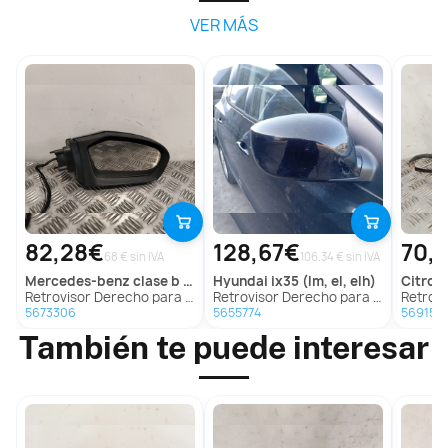
VER MÁS
82,28€
128,67€
70,
68 € sin IVA
106.34 € sin IVA
mercedes-benz
clase b sports tourer (w245)
hyundai
ix35 (lm, el, elh)
citroe
Retrovisor Derecho para Mercedes-Benz Clase B Sports Tourer (W245)
Retrovisor Derecho para Hyundai Ix35 (Lm, El, Elh)
Retrovisor 
5673306
5655774
569152
También te puede interesar