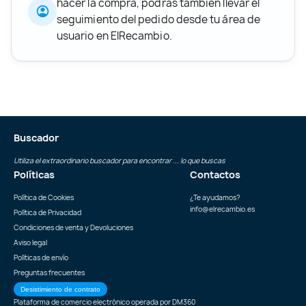
hacer la compra, podrás también llevar el
seguimiento del pedido desde tu área de
usuario en ElRecambio.
Buscador
Utiliza el extraordinario buscador para encontrar ... lo que buscas
Políticas
Contactos
Política de Cookies
¿Te ayudamos?
info@elrecambio.es
Política de Privacidad
Condiciones de venta y Devoluciones
Aviso legal
Políticas de envío
Preguntas frecuentes
Desistimiento de contrato
Plataforma de comercio electrónico operada por
DM360