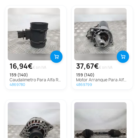
16,94€
37,67€
€ sin IVA
€ sin IVA
159 (140)
159 (140)
Caudalimetro Para Alfa Romeo 159
Motor Arranque Para Alfa Romeo 159
4869780
4869799