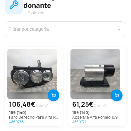
donante
9 piezas
›
106,48€
61,25€
€ sin IVA
€ sin IVA
159 (140)
159 (140)
Faro Derecho Para Alfa Romeo 159
Abs Para Alfa Romeo 159
4869788
4869771