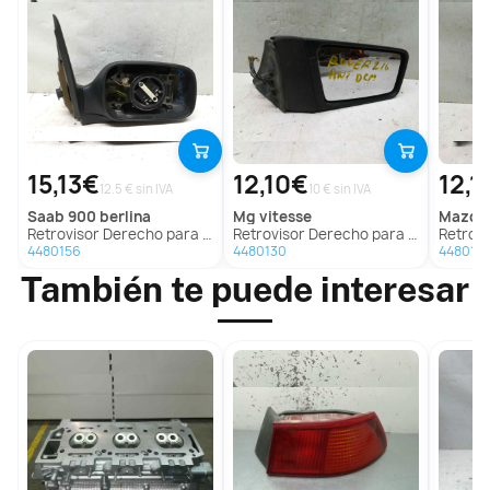
15,13€
12,10€
12,1
12.5 € sin IVA
10 € sin IVA
saab
900 berlina
mg
vitesse
mazda
Retrovisor Derecho para Saab 900 Berlina
Retrovisor Derecho para Mg Vitesse
Retroviso
4480156
4480130
448015
También te puede interesar