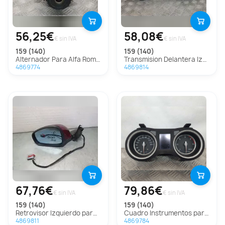
56,25€
58,08€
€ sin IVA
€ sin IVA
159 (140)
159 (140)
Alternador Para Alfa Romeo 159
Transmision Delantera Izquierda Para Alfa Romeo 159
4869774
4869814
67,76€
79,86€
€ sin IVA
€ sin IVA
159 (140)
159 (140)
Retrovisor Izquierdo para Alfa Romeo 159 (140)
Cuadro Instrumentos para Alfa Romeo 159 (140)
4869811
4869784