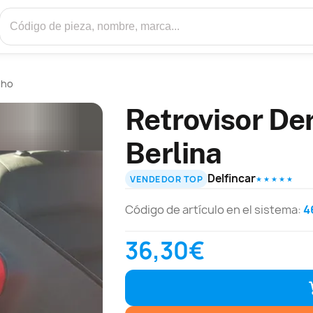
cho
Retrovisor De
Berlina
Delfincar
VENDEDOR TOP
★ ★ ★ ★ ★
Código de artículo en el sistema:
4
36,30€