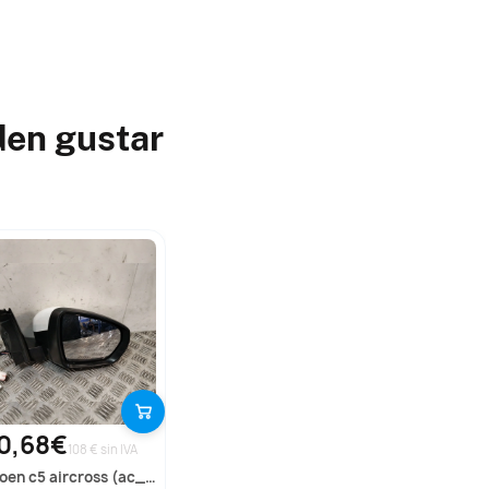
den gustar
0,68€
108 € sin IVA
troen
c5 aircross (ac_, aj_, ar_, a4_)