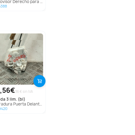
or Derecho para Citroën C5 Aircross (Ac_, Aj_, Ar_, A4_)
5388
,56€
36 € sin IVA
zda
3 lim. (bl)
ura Puerta Delantera Izquierda para Mazda 3 Lim. (Bl)
9420