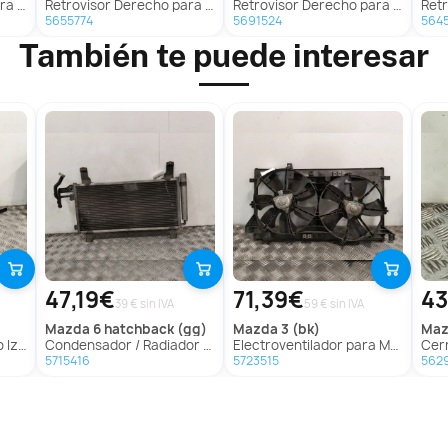
r (W245)
Retrovisor Derecho para Hyundai Ix35 (Lm, El, Elh)
Retrovisor Derecho para Citroën C3 Ii (Sc_)
Retrovis
5655774
5691524
564
También te puede interesar
47,19€
71,39€
43
39 € sin IVA
59 € sin IVA
mazda
6 hatchback (gg)
mazda
3 (bk)
ma
m. (Bl)
Condensador / Radiador Aire Acondicionado para Mazda 6 Hatchback (Gg)
Electroventilador para Mazda 3 (Bk)
Cerrad
5715416
5723515
562