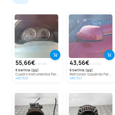
55,66€
43,56€
€ sin IVA
€ sin IVA
6 berlina (gg)
6 berlina (gg)
Cuadro Instrumentos Para Mazda 6 Berlina
Retrovisor Izquierdo Para Mazda 6 Berlina
4867320
4867327