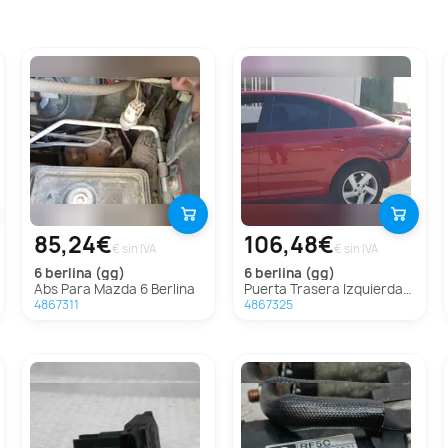
85,24€
106,48€
€ sin IVA
€ sin IVA
6 berlina (gg)
6 berlina (gg)
Abs Para Mazda 6 Berlina
Puerta Trasera Izquierda Para Mazda 6 Berlina
4867311
4867325