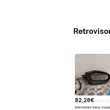
Retroviso
82,28€
68 € sin IVA
mercedes-benz
clase b sports toure