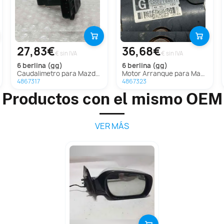
27,83€
36,68€
€ sin IVA
€ sin IVA
6 berlina (gg)
6 berlina (gg)
Caudalimetro para Mazda 6 Berlina (Gg)
Motor Arranque para Mazda 6 Berlina (Gg)
4867317
4867323
Productos con el mismo OEM
VER MÁS