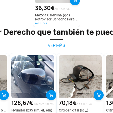
36,30€
30 € sin IVA
mazda
6 berlina (gg)
Retrovisor Derecho Para Mazda 6 Berlina
4765773
r Derecho que también te pue
VER MÁS
128,67€
70,18€
13
106.34 € sin IVA
58 € sin IVA
r (w245)
hyundai
ix35 (lm, el, elh)
citroen
c3 ii (sc_)
ci