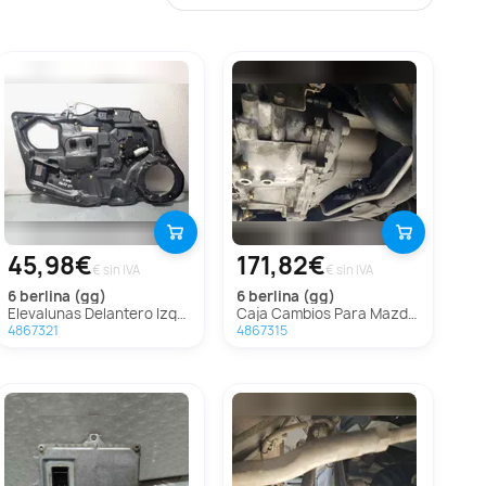
45,98€
171,82€
€ sin IVA
€ sin IVA
6 berlina (gg)
6 berlina (gg)
Elevalunas Delantero Izquierdo Para Mazda 6 Berlina
Caja Cambios Para Mazda 6 Berlina
4867321
4867315