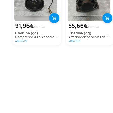
91,96€
55,66€
€ sin IVA
€ sin IVA
6 berlina (gg)
6 berlina (gg)
Compresor Aire Acondicionado para Mazda 6 Berlina (Gg)
Alternador para Mazda 6 Berlina (Gg)
4867319
4867313