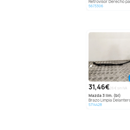
Retrovisor Derecho para Mercedes-Benz Clase B Sports Toure
5673306
31,46€
26 € sin IVA
mazda
3 lim. (bl)
Brazo Limpia Delantero Izquierdo para Mazda 3 Li
5714428