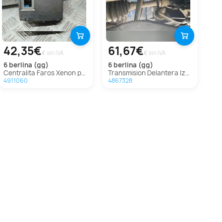
42,35€
61,67€
€ sin IVA
€ sin IVA
6 berlina (gg)
6 berlina (gg)
Centralita Faros Xenon para Mazda 6 Berlina (Gg)
Transmision Delantera Izquierda Para Mazda 6 Berlina
4911060
4867328