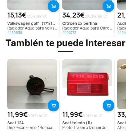
15,13€
34,23€
21,
12.5 € sin IVA
28.29 € sin IVA
volkswagen
golf i (171/173)
citroen
cx berlina
audi
20
Radiador Agua para Volkswagen Golf I (171/173)
Radiador Agua para Citroën Cx Berlina
Radiador
4480839
4492773
4494911
También te puede interesar
11,99€
11,99€
33,
9.91 € sin IVA
9.91 € sin IVA
seat
124
seat
toledo (1l)
seat
co
Depresor Freno / Bomba Vacio para Seat 124
Piloto Trasero Izquierdo para Seat Toledo (1L)
Aforador p