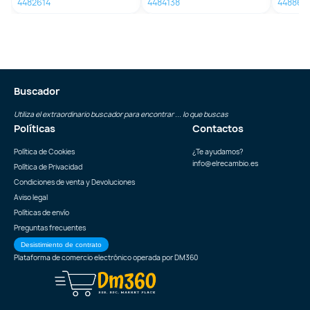
4482614
4484138
448862
Buscador
Utiliza el extraordinario buscador para encontrar ... lo que buscas
Políticas
Contactos
Política de Cookies
¿Te ayudamos?
info@elrecambio.es
Política de Privacidad
Condiciones de venta y Devoluciones
Aviso legal
Políticas de envío
Preguntas frecuentes
Desistimiento de contrato
Plataforma de comercio electrónico operada por
DM360