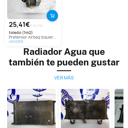
25,41€
€ sin IVA
toledo (1m2)
Pretensor Airbag Izquierdo Para Seat Toledo
4600818
Radiador Agua que
también te pueden gustar
VER MÁS