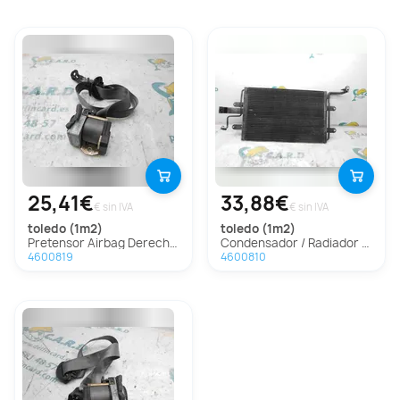
25,41€
33,88€
€ sin IVA
€ sin IVA
toledo (1m2)
toledo (1m2)
Pretensor Airbag Derecho Para Seat Toledo
Condensador / Radiador Aire Acondicionado Para Seat Toledo
4600819
4600810