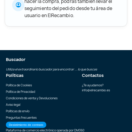
hacer la compra, podrás también llevar el
seguimiento del pedido desde tu área de
usuario en ElRecambio.
Buscador
Utiliza el extraordinario buscador para encontrar ... lo que buscas
Políticas
Contactos
Política de Cookies
¿Te ayudamos?
info@elrecambio.es
Política de Privacidad
Condiciones de venta y Devoluciones
Aviso legal
Políticas de envío
Preguntas frecuentes
Desistimiento de contrato
Plataforma de comercio electrónico operada por
DM360