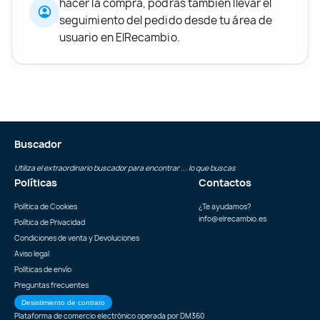
hacer la compra, podrás también llevar el
seguimiento del pedido desde tu área de
usuario en ElRecambio.
Buscador
Utiliza el extraordinario buscador para encontrar ... lo que buscas
Políticas
Contactos
Política de Cookies
¿Te ayudamos?
info@elrecambio.es
Política de Privacidad
Condiciones de venta y Devoluciones
Aviso legal
Políticas de envío
Preguntas frecuentes
Desistimiento de contrato
Plataforma de comercio electrónico operada por
DM360