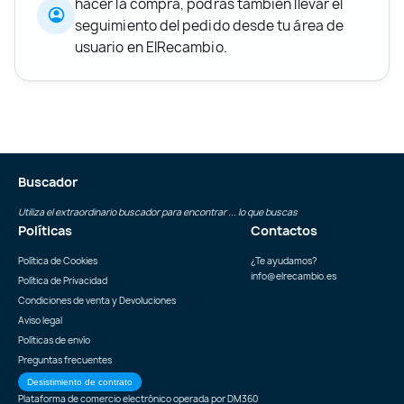
hacer la compra, podrás también llevar el
seguimiento del pedido desde tu área de
usuario en ElRecambio.
Buscador
Utiliza el extraordinario buscador para encontrar ... lo que buscas
Políticas
Contactos
Política de Cookies
¿Te ayudamos?
info@elrecambio.es
Política de Privacidad
Condiciones de venta y Devoluciones
Aviso legal
Políticas de envío
Preguntas frecuentes
Desistimiento de contrato
Plataforma de comercio electrónico operada por
DM360