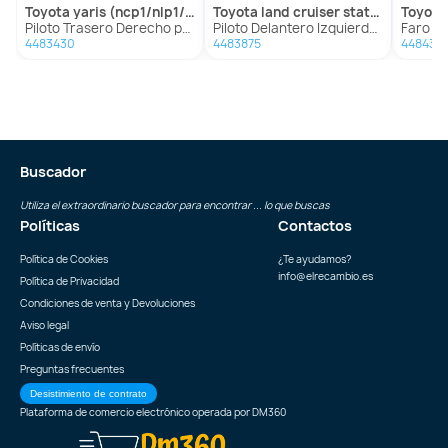
toyota
yaris (ncp1/nlp1/scp1)
toyota
land cruiser station (j8)
toyota
Piloto Trasero Derecho para Toyota Yaris (Ncp1/Nlp1/Scp1)
Piloto Delantero Izquierdo para Toyota Land Cruiser Station (J8)
Faro Derec
4483430
4483875
448434
Buscador
Utiliza el extraordinario buscador para encontrar ... lo que buscas
Políticas
Contactos
Política de Cookies
¿Te ayudamos?
info@elrecambio.es
Política de Privacidad
Condiciones de venta y Devoluciones
Aviso legal
Políticas de envío
Preguntas frecuentes
Desistimiento de contrato
Plataforma de comercio electrónico operada por
DM360