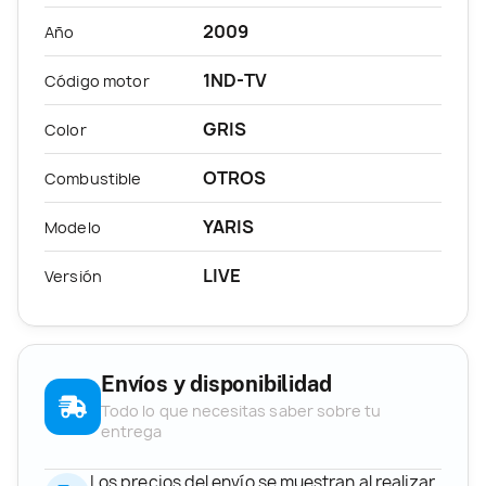
2009
Año
1ND-TV
Código motor
GRIS
Color
OTROS
Combustible
YARIS
Modelo
LIVE
Versión
Envíos y disponibilidad
Todo lo que necesitas saber sobre tu
entrega
Los precios del envío se muestran al realizar