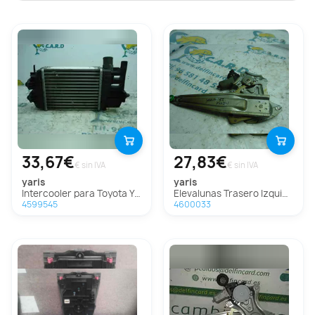
33,67€
27,83€
€ sin IVA
€ sin IVA
yaris
yaris
Intercooler para Toyota Yaris
Elevalunas Trasero Izquierdo para Toyota Yaris
4599545
4600033