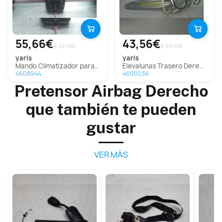
55,66€
43,56€
€ sin IVA
€ sin IVA
yaris
yaris
Mando Climatizador para Toyota Yaris
Elevalunas Trasero Derecho Para Toyota Yaris
4608944
4600036
Pretensor Airbag Derecho
que también te pueden
gustar
VER MÁS