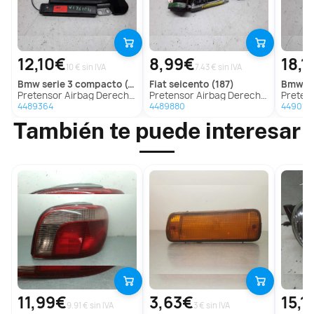
12,10€
8,99€
18,1
10 € sin IVA
7.43 € sin IVA
bmw
serie 3 compacto (e36)
fiat
seicento (187)
bmw
se
Pretensor Airbag Derecho para Bmw Serie 3 Compacto (E36)
Pretensor Airbag Derecho para Fiat Seicento (187)
Pretensor Airb
4489364
4489880
449017
También te puede interesar
11,99€
3,63€
15,1
9.91 € sin IVA
3 € sin IVA