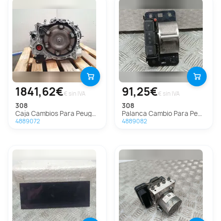
1841,62€
91,25€
€ sin IVA
€ sin IVA
308
308
Caja Cambios Para Peugeot 308
Palanca Cambio Para Peugeot 308
4889072
4889082