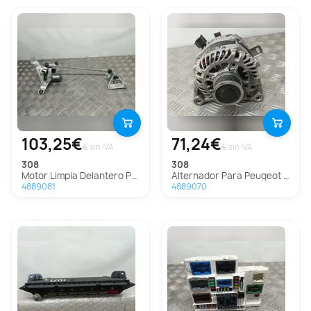
103,25€
71,24€
€ sin IVA
€ sin IVA
308
308
Motor Limpia Delantero Para Peugeot 308
Alternador Para Peugeot 308
4889081
4889070