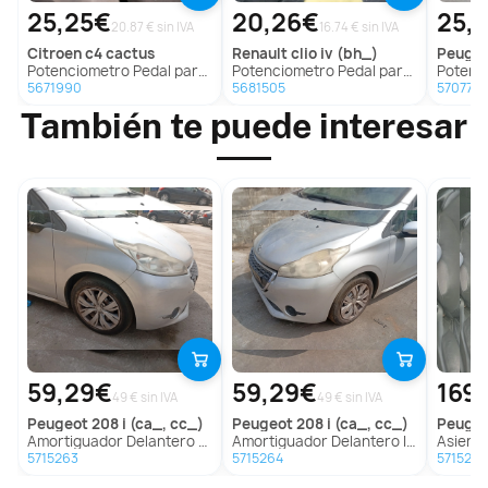
25,25€
20,26€
25,
20.87 € sin IVA
16.74 € sin IVA
citroen
c4 cactus
renault
clio iv (bh_)
peuge
Potenciometro Pedal para Citroën C4 Cactus
Potenciometro Pedal para Renault Clio Iv (Bh_)
Potenciometr
5671990
5681505
5707737
También te puede interesar
59,29€
59,29€
169
49 € sin IVA
49 € sin IVA
peugeot
208 i (ca_, cc_)
peugeot
208 i (ca_, cc_)
peuge
Amortiguador Delantero Derecho para Peugeot 208 I (Ca_, Cc_)
Amortiguador Delantero Izquierdo para Peugeot 208 I (Ca_, Cc_)
Asiento Delant
5715263
5715264
571526