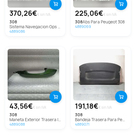
370,26€
225,06€
€ sin IVA
€ sin IVA
308
308
Abs Para Peugeot 308
Sistema Navegacion Gps Para Peugeot 308
4889069
4889086
43,56€
191,18€
€ sin IVA
€ sin IVA
308
308
Maneta Exterior Trasera Izquierda Para Peugeot 308
Bandeja Trasera Para Peugeot 308
4889088
4889071