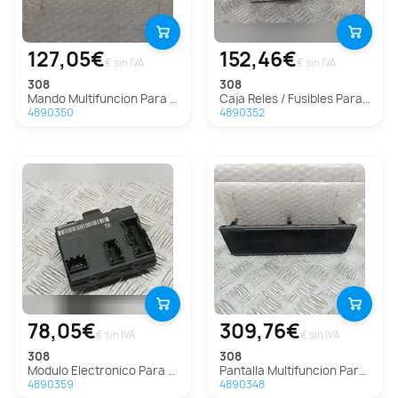
127,05€
152,46€
€ sin IVA
€ sin IVA
308
308
Mando Multifuncion Para Peugeot 308
Caja Reles / Fusibles Para Peugeot 308
4890350
4890352
78,05€
309,76€
€ sin IVA
€ sin IVA
308
308
Modulo Electronico Para Peugeot 308
Pantalla Multifuncion Para Peugeot 308
4890359
4890348