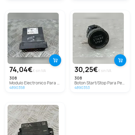
74,04€
30,25€
€ sin IVA
€ sin IVA
308
308
Modulo Electronico Para Peugeot 308
Boton Start/Stop Para Peugeot 308
4890358
4890353