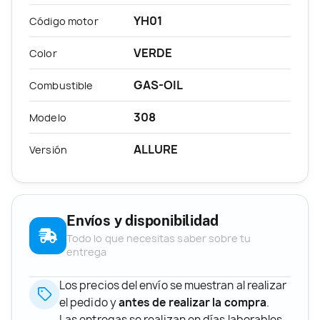
YH01
Código motor
VERDE
Color
GAS-OIL
Combustible
308
Modelo
ALLURE
Versión
Envíos y disponibilidad
Todo lo que necesitas saber sobre tu
entrega
Los precios del envío se muestran al realizar
el pedido y
antes de realizar la compra
.
Las entregas se realizan en días laborables,