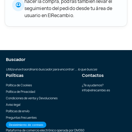
hacer la compra, podrás también llevar el
seguimiento del pedido desde tu área de
usuario en ElRecambio.
Buscador
Utiliza el extraordinario buscador para encontrar ... lo que buscas
Políticas
Contactos
Política de Cookies
¿Te ayudamos?
info@elrecambio.es
Política de Privacidad
Condiciones de venta y Devoluciones
Aviso legal
Políticas de envío
Preguntas frecuentes
Desistimiento de contrato
Plataforma de comercio electrónico operada por
DM360