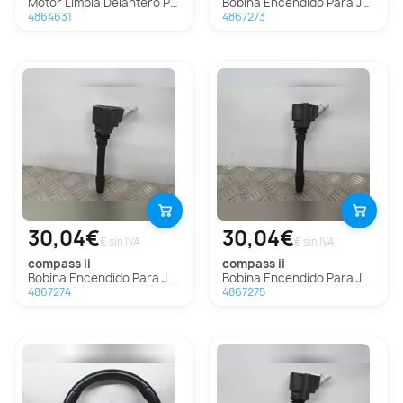
Motor Limpia Delantero Para Jeep Compass Ii
Bobina Encendido Para Jeep Compass Ii
4864631
4867273
30,04€
30,04€
€ sin IVA
€ sin IVA
compass ii
compass ii
Bobina Encendido Para Jeep Compass Ii
Bobina Encendido Para Jeep Compass Ii
4867274
4867275