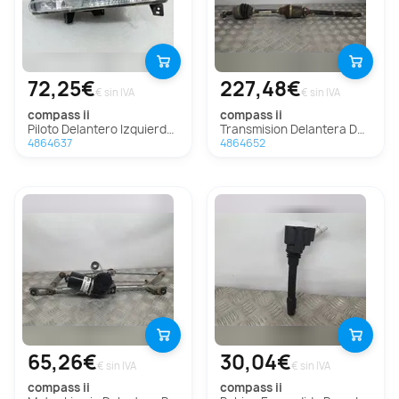
72,25€
227,48€
€ sin IVA
€ sin IVA
compass ii
compass ii
Piloto Delantero Izquierdo Para Jeep Compass Ii
Transmision Delantera Derecha Para Jeep Compass Ii
4864637
4864652
65,26€
30,04€
€ sin IVA
€ sin IVA
compass ii
compass ii