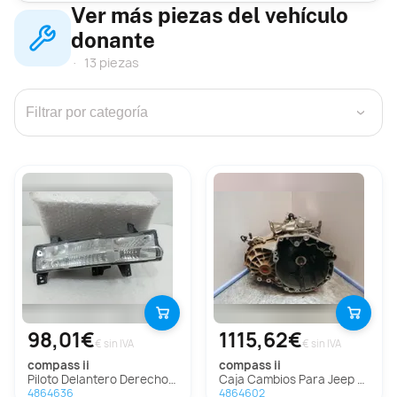
Ver más piezas del vehículo
donante
13 piezas
›
98,01€
1115,62€
€ sin IVA
€ sin IVA
compass ii
compass ii
Piloto Delantero Derecho Para Jeep Compass Ii
Caja Cambios Para Jeep Compass Ii
4864636
4864602