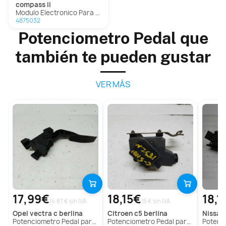
compass ii
Modulo Electronico Para Jeep Compass Ii
4875032
Potenciometro Pedal que
también te pueden gustar
VER MÁS
17,99€
18,15€
18,1
14.87 € sin IVA
15 € sin IVA
opel
vectra c berlina
citroen
c5 berlina
nissan
Potenciometro Pedal para Opel Vectra C Berlina
Potenciometro Pedal para Citroën C5 Berlina
Potenciom