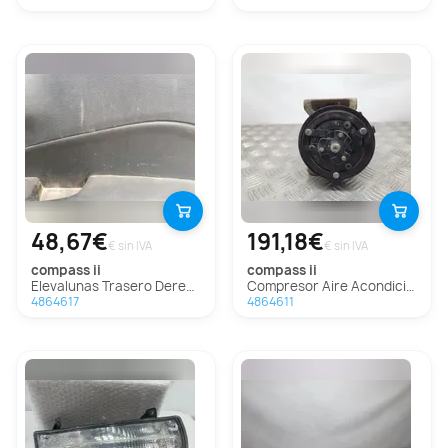
48,67€
191,18€
€ sin IVA
€ sin IVA
compass ii
compass ii
Elevalunas Trasero Derecho Para Jeep Compass Ii
Compresor Aire Acondicionado Para Jeep Compass Ii
4864617
4864611