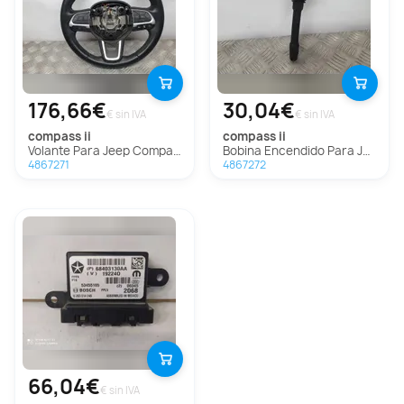
176,66€
30,04€
€ sin IVA
€ sin IVA
compass ii
compass ii
Volante Para Jeep Compass Ii
Bobina Encendido Para Jeep Compass Ii
4867271
4867272
66,04€
€ sin IVA